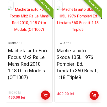
NOU IN STOC
NOU IN STOC
SCARA 1:18
SCARA 1:18
Macheta auto Ford
Macheta auto
Focus Mk2 Rs Le
Skoda 105L 1976
Mans Red 2010,
Pompieri Ed.
1:18 Otto Models
Limitata 360 Bucati,
(OT1007)
1:18 Triple9
500.00
lei
400.00
lei
Prețul
Prețul
450.00
lei
inițial
curent
a
este: