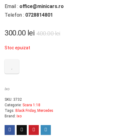
Email :
office@minicars.ro
Telefon :
0728814801
Prețul
Prețul
300.00
lei
400.00
lei
inițial
curent
Stoc epuizat
a
este:
fost:
300.00 lei.
400.00 lei.
Ixo
SKU:
3732
Categorie:
Scara 1:18
Tags:
Black Friday
,
Mercedes
Brand:
Ixo