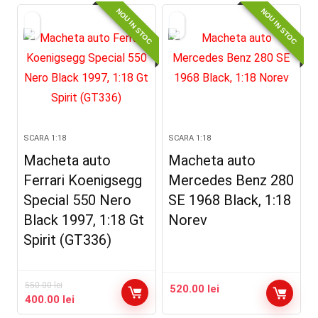
NOU IN STOC
NOU IN STOC
fost:
450.00 lei.
500.00 lei.
SCARA 1:18
SCARA 1:18
Macheta auto
Macheta auto
Ferrari Koenigsegg
Mercedes Benz 280
Special 550 Nero
SE 1968 Black, 1:18
Black 1997, 1:18 Gt
Norev
Spirit (GT336)
550.00
lei
520.00
lei
Prețul
Prețul
400.00
lei
inițial
curent