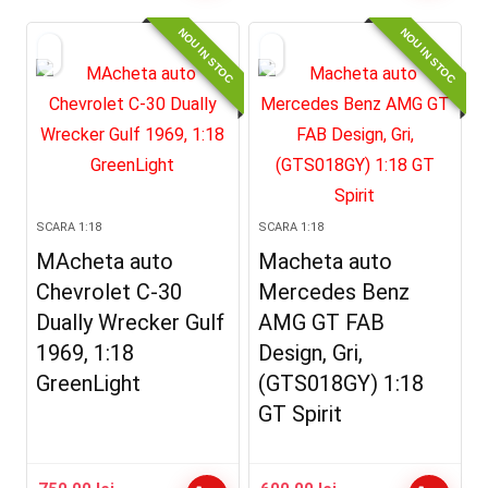
a
este:
NOU IN STOC
NOU IN STOC
fost:
400.00 lei.
550.00 lei.
SCARA 1:18
SCARA 1:18
MAcheta auto
Macheta auto
Chevrolet C-30
Mercedes Benz
Dually Wrecker Gulf
AMG GT FAB
1969, 1:18
Design, Gri,
GreenLight
(GTS018GY) 1:18
GT Spirit