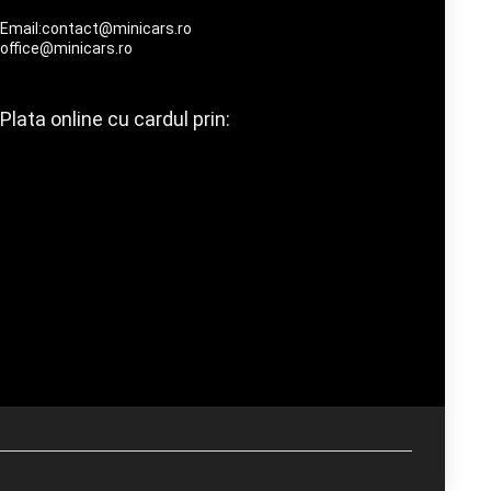
Email:contact@minicars.ro
office@minicars.ro
Plata online cu cardul prin: