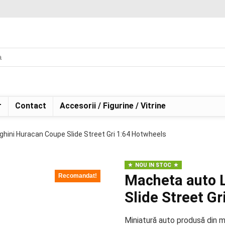
r
Contact
Accesorii / Figurine / Vitrine
ini Huracan Coupe Slide Street Gri 1:64 Hotwheels
NOU IN STOC
Macheta auto 
Recomandat!
Slide Street G
Miniatură auto produsă din 