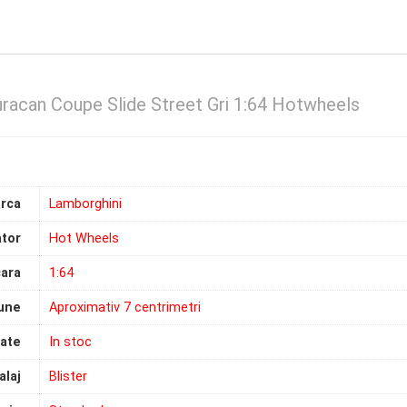
racan Coupe Slide Street Gri 1:64 Hotwheels
rca
Lamborghini
tor
Hot Wheels
ara
1:64
une
Aproximativ 7 centrimetri
tate
In stoc
laj
Blister