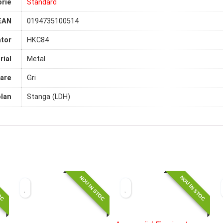
rie
Standard
EAN
0194735100514
tor
HKC84
rial
Metal
are
Gri
olan
Stanga (LDH)
TOC
NOU IN STOC
NOU IN STOC