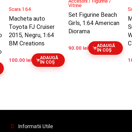
Accesorii / Figurine /
Vitrine
Scara 1:64
S
Set Figurine Beach
Macheta auto
M
Girls, 1:64 American
Toyota FJ Cruiser
S
Diorama
o
2015, Negru, 1:64
W
BM Creations
C
ADAUGĂ
90.00
lei
ÎN COȘ
o
ADAUGĂ
100.00
lei
1
ÎN COȘ
Informatii Utile