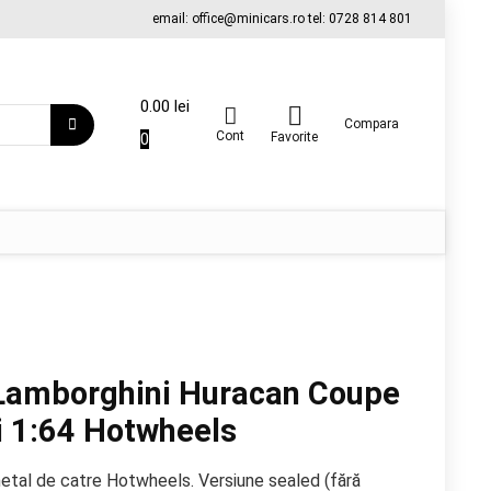
email: office@minicars.ro tel: 0728 814 801
0.00
lei
Compara
Cont
0
Favorite
Lamborghini Huracan Coupe
ri 1:64 Hotwheels
metal de catre Hotwheels. Versiune sealed (fără