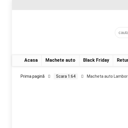
Acasa
Machete auto
Black Friday
Retu
Prima pagină
Scara 1:64
Macheta auto Lamborgh