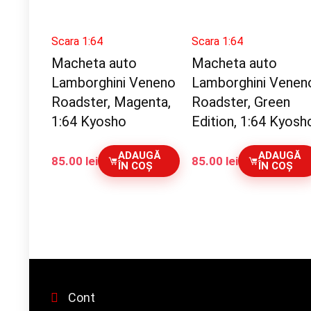
Scara 1:64
Scara 1:64
Macheta auto
Macheta auto
Lamborghini Veneno
Lamborghini Venen
Roadster, Magenta,
Roadster, Green
1:64 Kyosho
Edition, 1:64 Kyosh
ADAUGĂ
ADAUGĂ
85.00
lei
85.00
lei
ÎN COȘ
ÎN COȘ
Cont