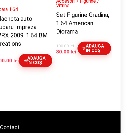
Accesorii / Figurine /
Vitrine
cara 1:64
Set Figurine Gradina,
acheta auto
1:64 American
ubaru Impreza
Diorama
RX 2009, 1:64 BM
reations
100.00
lei
ADAUGĂ
ÎN COȘ
Prețul
Prețul
80.00
lei
inițial
curent
ADAUGĂ
00.00
lei
ÎN COȘ
a
este:
fost:
80.00 lei.
100.00 lei.
Contact