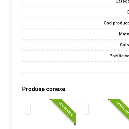
Catego
Cod produca
Mate
Culo
Pozitie v
Produse conexe
NOU IN STOC
NOU IN S