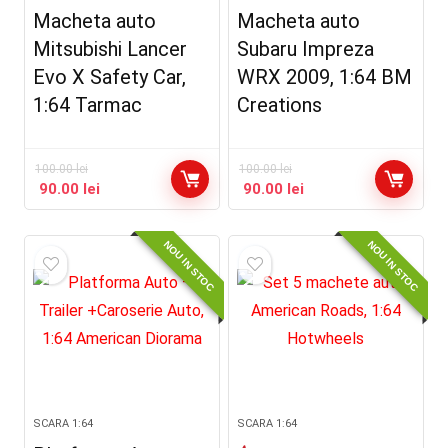
Macheta auto
Macheta auto
Mitsubishi Lancer
Subaru Impreza
Evo X Safety Car,
WRX 2009, 1:64 BM
1:64 Tarmac
Creations
100.00
lei
100.00
lei
90.00
lei
90.00
lei
NOU IN STOC
NOU IN STOC
SCARA 1:64
SCARA 1:64