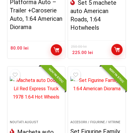
Platforma Auto –
Set 5 machete
Trailer +Caroserie
auto American
Auto, 1:64 American
Roads, 1:64
Diorama
Hotwheels
250.00
lei
80.00
lei
225.00
lei
NOU IN STOC
NOU IN STOC
NOUTATI AUGUST
ACCESORII / FIGURINE / VITRINE
Set Figurine Family,
Macheta auto