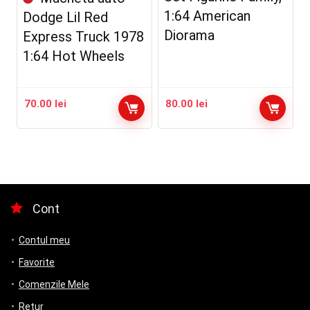
1:64 American
Dodge Lil Red
Diorama
Express Truck 1978
1:64 Hot Wheels
70.00
lei
80.00
lei
Cont
Contul meu
Favorite
Comenzile Mele
Retur