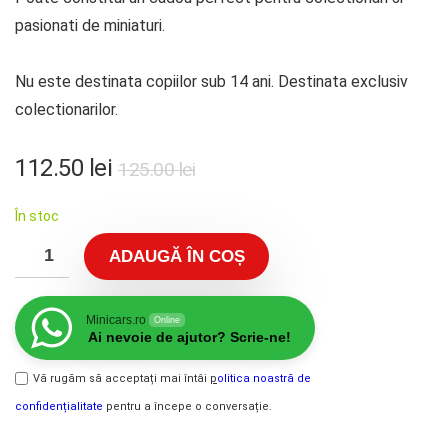
pasionati de miniaturi.
Nu este destinata copiilor sub 14 ani. Destinata exclusiv
colectionarilor.
112.50
lei
125.00
lei
În stoc
ADAUGĂ ÎN COȘ
Minicars.ro
Online
Ai nevoie de ajutor? Scrie-ne!
Vă rugăm să acceptați mai întâi
p
olitica noastră de
confidențialitate
pentru a începe o conversație.