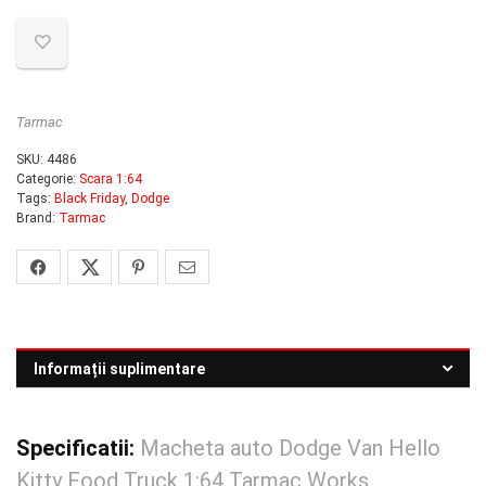
Tarmac
SKU:
4486
Categorie:
Scara 1:64
Tags:
Black Friday
,
Dodge
Brand:
Tarmac
Informații suplimentare
Specificatii:
Macheta auto Dodge Van Hello
Kitty Food Truck 1:64 Tarmac Works