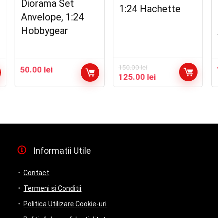
Diorama Set
1:24 Hachette
Anvelope, 1:24
Hobbygear
150.00
lei
50.00
lei
Prețul
Prețul
125.00
lei
inițial
curent
a
este:
fost:
125.00 lei.
150.00 lei.
Informatii Utile
Contact
Termeni si Conditii
Politica Utilizare Cookie-uri