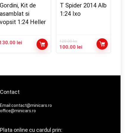
Gordini, Kit de
T Spider 2014 Alb
asamblat si
1:24 Ixo
vopsit 1:24 Heller
120.00
lei
130.00
lei
Prețul
Prețul
100.00
lei
inițial
curent
a
este:
fost:
100.00 lei.
120.00 lei.
Contact
Email:contact@minicars.ro
office@minicars.ro
Plata online cu cardul prin: