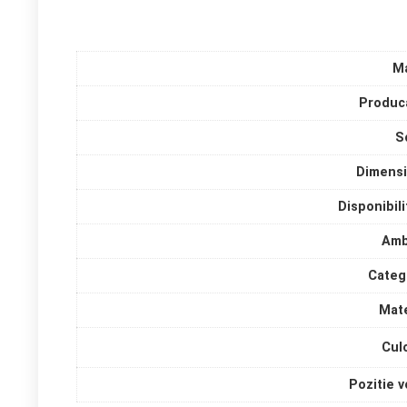
M
Produc
S
Dimens
Disponibili
Amb
Categ
Mate
Cul
Pozitie v