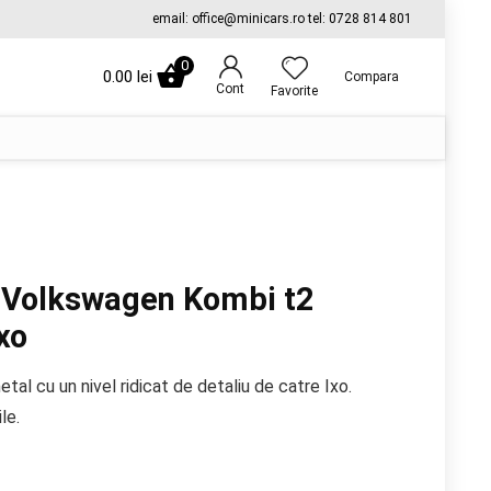
email: office@minicars.ro tel: 0728 814 801
0
0.00
lei
Compara
Cont
Favorite
 Volkswagen Kombi t2
xo
tal cu un nivel ridicat de detaliu de catre Ixo.
le.