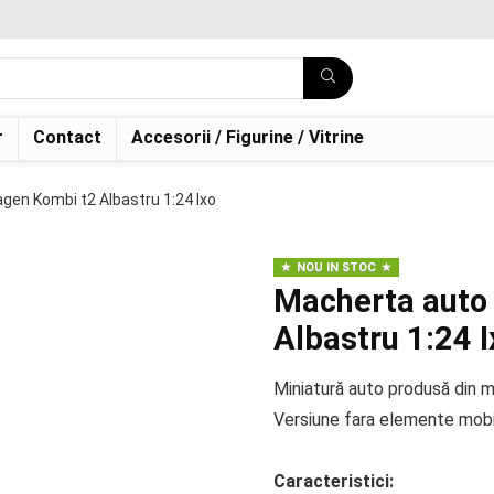
r
Contact
Accesorii / Figurine / Vitrine
en Kombi t2 Albastru 1:24 Ixo
NOU IN STOC
Macherta auto
Albastru 1:24 I
Miniatură auto produsă din me
Versiune fara elemente mobi
Caracteristici: