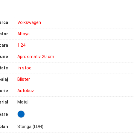
arca
Volkswagen
ator
Altaya
cara
1:24
iune
Aproximativ 20 cm
tate
In stoc
alaj
Blister
orie
Autobuz
rial
Metal
oare
olan
Stanga (LDH)