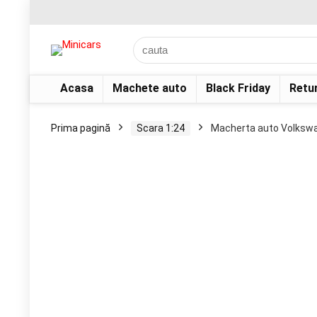
Acasa
Machete auto
Black Friday
Retu
Prima pagină
Scara 1:24
Macherta auto Volkswag