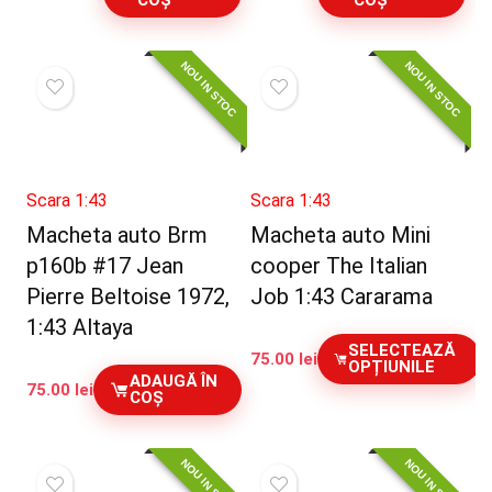
COȘ
COȘ
NOU IN STOC
NOU IN STOC
Scara 1:43
Scara 1:43
Macheta auto Brm
Macheta auto Mini
p160b #17 Jean
cooper The Italian
Pierre Beltoise 1972,
Job 1:43 Cararama
1:43 Altaya
SELECTEAZĂ
75.00
lei
OPȚIUNILE
ADAUGĂ ÎN
75.00
lei
COȘ
NOU IN STOC
NOU IN STOC