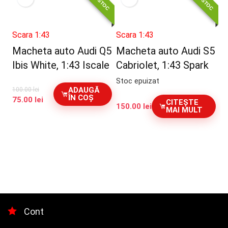
Scara 1:43
Scara 1:43
Macheta auto Audi Q5
Macheta auto Audi S5
Ibis White, 1:43 Iscale
Cabriolet, 1:43 Spark
Stoc epuizat
ADAUGĂ
100.00
lei
ÎN COȘ
Prețul
Prețul
75.00
lei
CITEȘTE
150.00
lei
inițial
curent
MAI MULT
a
este:
fost:
75.00 lei.
100.00 lei.
Cont