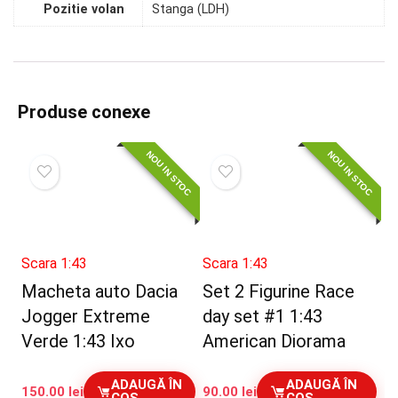
Pozitie volan
Stanga (LDH)
Produse conexe
NOU IN STOC
NOU IN STOC
Scara 1:43
Scara 1:43
Macheta auto Dacia
Set 2 Figurine Race
Jogger Extreme
day set #1 1:43
Verde 1:43 Ixo
American Diorama
ADAUGĂ ÎN
ADAUGĂ ÎN
150.00
lei
90.00
lei