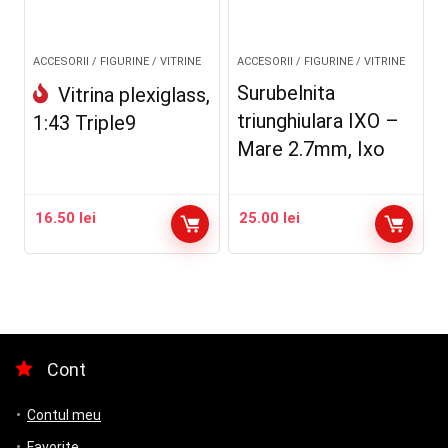
ACCESORII / FIGURINE / VITRINE
ACCESORII / FIGURINE / VITRINE
Surubelnita
Vitrina plexiglass,
triunghiulara IXO –
1:43 Triple9
Mare 2.7mm, Ixo
16.50
lei
25.00
lei
Cont
Contul meu
Favorite