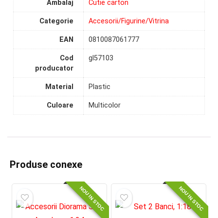
Ambalaj
Cutie carton
Categorie
Accesorii/Figurine/Vitrina
EAN
0810087061777
Cod
gl57103
producator
Material
Plastic
Culoare
Multicolor
Produse conexe
NOU IN STOC
NOU IN STOC