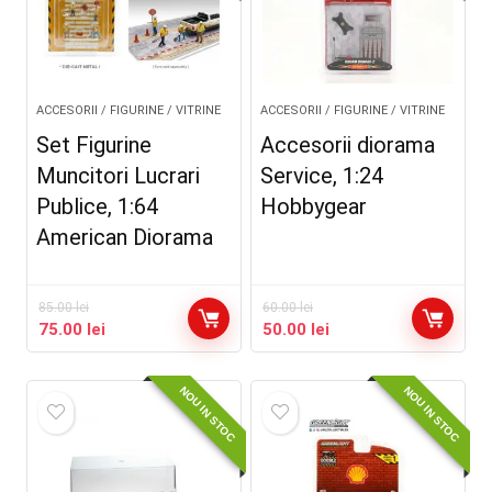
ACCESORII / FIGURINE / VITRINE
ACCESORII / FIGURINE / VITRINE
Set Figurine
Accesorii diorama
Muncitori Lucrari
Service, 1:24
Publice, 1:64
Hobbygear
American Diorama
85.00
lei
60.00
lei
Prețul
Prețul
Prețul
Prețul
75.00
lei
50.00
lei
inițial
curent
inițial
curent
a
este:
a
este:
NOU IN STOC
NOU IN STOC
fost:
75.00 lei.
fost:
50.00 lei.
85.00 lei.
60.00 lei.