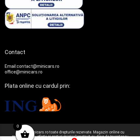
Contact
Email:contact@minicars.ro
office@minicars.ro
Plata online cu cardul prin:
0
© 2025 Minicars.ro toate drepturile rezervate. Magazin online cu
machete auto, oferte si preturi mici! | Construit cu drag de
Investescu