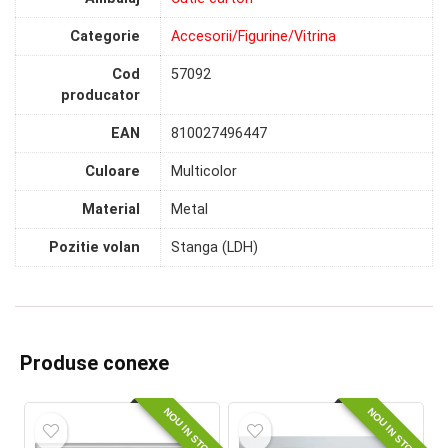
Categorie
Accesorii/Figurine/Vitrina
Cod
57092
producator
EAN
810027496447
Culoare
Multicolor
Material
Metal
Pozitie volan
Stanga (LDH)
Produse conexe
NOU IN STOC
NOU IN STOC