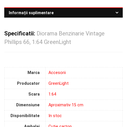
Informații suplimentare
Specificatii:
Diorama Benzinarie Vintage
Phillips 66, 1:64 GreenLight
Marca
Accesorii
Producator
GreenLight
Scara
1:64
Dimensiune
Aproximativ 15 cm
Disponibilitate
In stoc
Ambalaj
Cutie carton