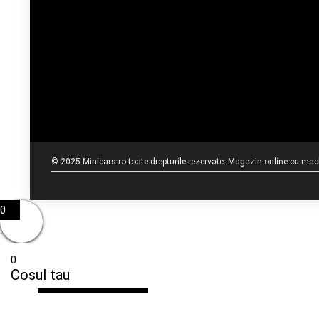
© 2025 Minicars.ro toate drepturile rezervate. Magazin online cu mache
0
0
Cosul tau
Cos gol
Inapoi la magazin