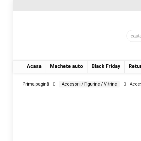
Acasa
Machete auto
Black Friday
Retu
Prima pagină
Accesorii / Figurine / Vitrine
Acces