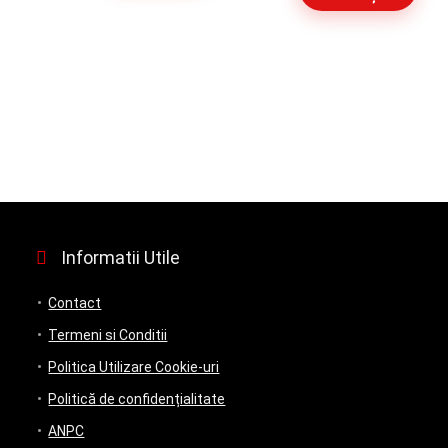
a
este:
fost:
80.00 lei.
100.00 lei.
Informatii Utile
Contact
Termeni si Conditii
Politica Utilizare Cookie-uri
Politică de confidențialitate
ANPC