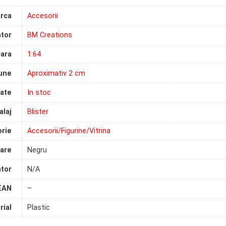
rca
Accesorii
tor
BM Creations
ara
1:64
une
Aproximativ 2 cm
tate
In stoc
laj
Blister
rie
Accesorii/Figurine/Vitrina
are
Negru
tor
N/A
EAN
–
rial
Plastic