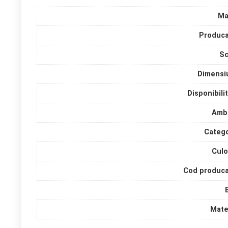
Ma
Produca
Sc
Dimensi
Disponibili
Amba
Catego
Culo
Cod produca
Mate