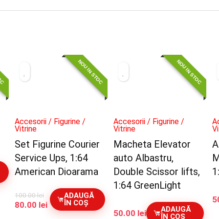
TOC
NOU IN STOC
NOU IN STOC
Accesorii / Figurine /
Accesorii / Figurine /
Ac
Vitrine
Vitrine
Vi
Set Figurine Courier
Macheta Elevator
A
Service Ups, 1:64
auto Albastru,
M
American Dioarama
Double Scissor lifts,
1
1:64 GreenLight
100.00
lei
ADAUGĂ
5
ÎN COȘ
Prețul
Prețul
80.00
lei
ADAUGĂ
50.00
lei
inițial
curent
ÎN COȘ