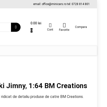
email: office@minicars.ro tel: 0728 814 801
0.00
lei
Compara
Cont
0
Favorite
ki Jimny, 1:64 BM Creations
l ridicat de detaliu produse de catre BM Creations.