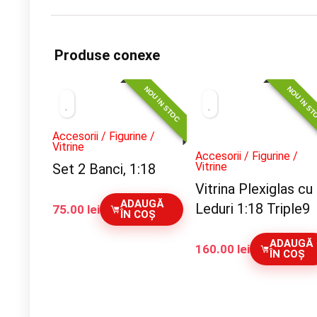
Produse conexe
NOU IN STOC
NOU IN S
Accesorii / Figurine /
Vitrine
Accesorii / Figurine /
Vitrine
Set 2 Banci, 1:18
Vitrina Plexiglas cu
ADAUGĂ
Leduri 1:18 Triple9
75.00
lei
ÎN COȘ
ADAUGĂ
160.00
lei
ÎN COȘ