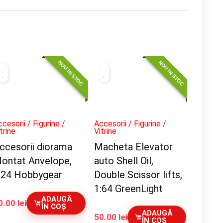
NOU IN STOC
NOU IN STOC
cesorii / Figurine /
Accesorii / Figurine /
trine
Vitrine
ccesorii diorama
Macheta Elevator
ontat Anvelope,
auto Shell Oil,
:24 Hobbygear
Double Scissor lifts,
1:64 GreenLight
ADAUGĂ
0.00
lei
ÎN COȘ
ADAUGĂ
50.00
lei
ÎN COȘ