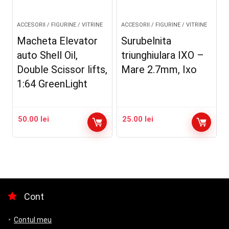
ACCESORII / FIGURINE / VITRINE
ACCESORII / FIGURINE / VITRINE
Macheta Elevator
Surubelnita
auto Shell Oil,
triunghiulara IXO –
Double Scissor lifts,
Mare 2.7mm, Ixo
1:64 GreenLight
50.00
lei
25.00
lei
Cont
Contul meu