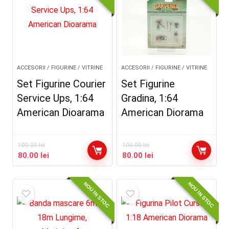
ACCESORII / FIGURINE / VITRINE
ACCESORII / FIGURINE / VITRINE
Set Figurine Courier
Set Figurine
Service Ups, 1:64
Gradina, 1:64
American Dioarama
American Diorama
100.00
lei
100.00
lei
Prețul
Prețul
Prețul
Prețul
80.00
lei
80.00
lei
inițial
curent
inițial
curent
a
este:
a
este:
NOU IN STOC
NOU IN STOC
fost:
80.00 lei.
fost:
80.00 lei.
100.00 lei.
100.00 lei.