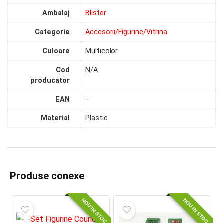
Ambalaj
Blister
Categorie
Accesorii/Figurine/Vitrina
Culoare
Multicolor
Cod
N/A
producator
EAN
–
Material
Plastic
Produse conexe
NOU IN STOC
NOU IN STOC