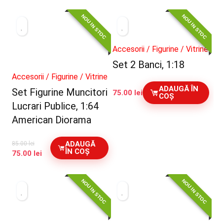
NOU IN STOC
NOU IN STOC
Accesorii / Figurine / Vitrine
Set 2 Banci, 1:18
Accesorii / Figurine / Vitrine
ADAUGĂ ÎN
Set Figurine Muncitori
75.00
lei
COȘ
Lucrari Publice, 1:64
American Diorama
ADAUGĂ
85.00
lei
ÎN COȘ
Prețul
Prețul
75.00
lei
inițial
curent
a
este:
NOU IN STOC
NOU IN STOC
fost:
75.00 lei.
85.00 lei.