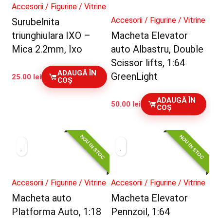
Accesorii / Figurine / Vitrine
Accesorii / Figurine / Vitrine
Surubelnita
triunghiulara IXO –
Macheta Elevator
Mica 2.2mm, Ixo
auto Albastru, Double
Scissor lifts, 1:64
ADAUGĂ ÎN
GreenLight
25.00
lei
COȘ
ADAUGĂ ÎN
50.00
lei
COȘ
NOU IN STOC
NOU IN STOC
Accesorii / Figurine / Vitrine
Accesorii / Figurine / Vitrine
Macheta auto
Macheta Elevator
Platforma Auto, 1:18
Pennzoil, 1:64