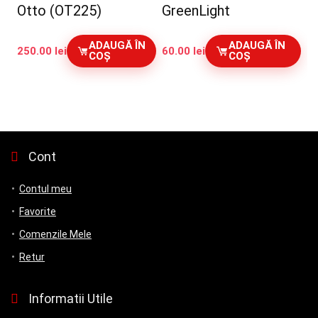
Otto (OT225)
GreenLight
ADAUGĂ ÎN
ADAUGĂ ÎN
250.00
lei
60.00
lei
COȘ
COȘ
Cont
Contul meu
Favorite
Comenzile Mele
Retur
Informatii Utile