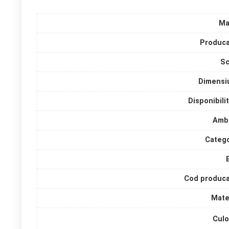
Ma
Produca
Sc
Dimensi
Disponibili
Amba
Catego
Cod produca
Mate
Culo