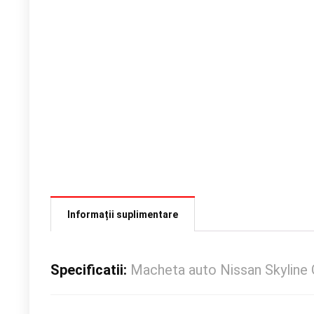
Informații suplimentare
Specificatii:
Macheta auto Nissan Skyline