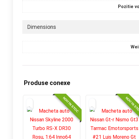
Pozitie v
Dimensions
Wei
Produse conexe
NOU IN STOC
NOU IN ST