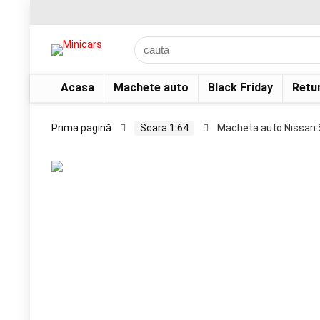
Acasa
Machete auto
Black Friday
Retu
Prima pagină
Scara 1:64
Macheta auto Nissan S