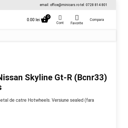
email: office@minicars.ro tel: 0728 814 801
0
0.00
lei
Compara
Cont
Favorite
issan Skyline Gt-R (Bcnr33)
s
metal de catre Hotwheels. Versiune sealed (fara