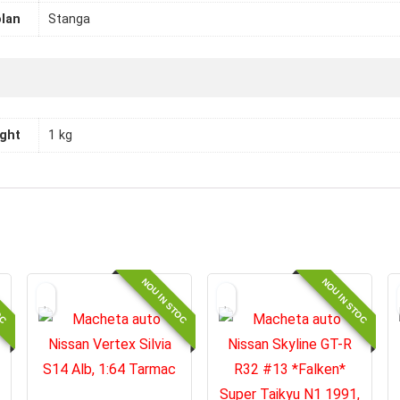
olan
Stanga
ght
1 kg
OC
NOU IN STOC
NOU IN STOC