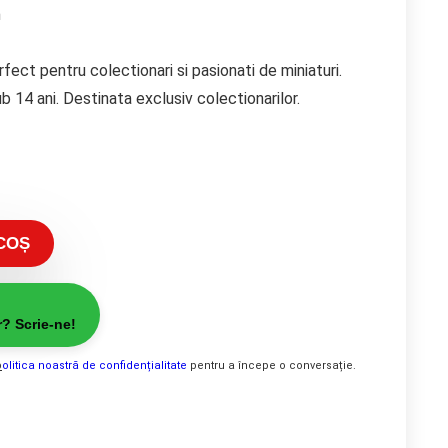
m
ect pentru colectionari si pasionati de miniaturi.
b 14 ani. Destinata exclusiv colectionarilor.
COȘ
r? Scrie-ne!
p
olitica noastră de confidențialitate
pentru a începe o conversație.