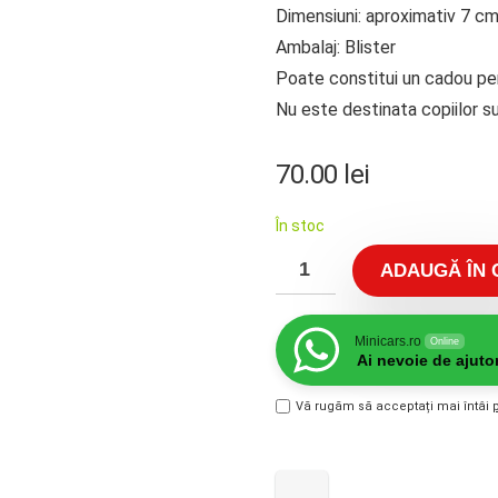
Dimensiuni: aproximativ 7 c
Ambalaj: Blister
Poate constitui un cadou perf
Nu este destinata copiilor su
70.00
lei
În stoc
ADAUGĂ ÎN 
Minicars.ro
Online
Ai nevoie de ajuto
Vă rugăm să acceptați mai întâi