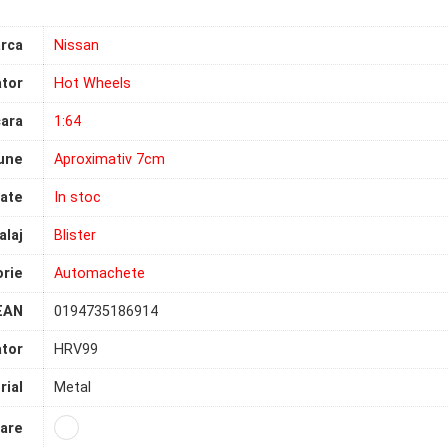
rca
Nissan
tor
Hot Wheels
ara
1:64
une
Aproximativ 7cm
tate
In stoc
laj
Blister
rie
Automachete
EAN
0194735186914
tor
HRV99
rial
Metal
are