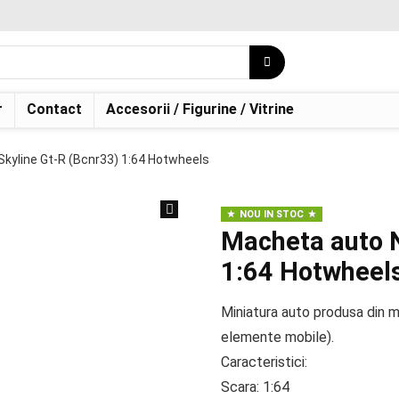
r
Contact
Accesorii / Figurine / Vitrine
kyline Gt-R (Bcnr33) 1:64 Hotwheels
NOU IN STOC
Macheta auto N
1:64 Hotwheel
Miniatura auto produsa din 
elemente mobile).
Caracteristici:
Scara: 1:64