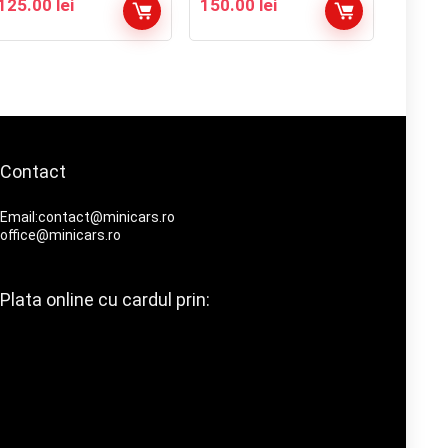
125.00
lei
150.00
lei
Contact
Email:contact@minicars.ro
office@minicars.ro
Plata online cu cardul prin: