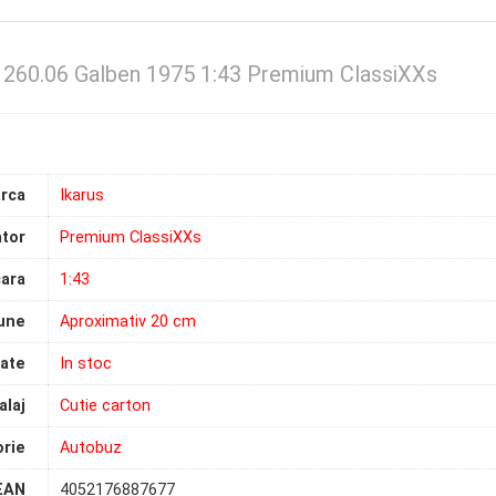
 260.06 Galben 1975 1:43 Premium ClassiXXs
rca
Ikarus
tor
Premium ClassiXXs
ara
1:43
une
Aproximativ 20 cm
tate
In stoc
laj
Cutie carton
rie
Autobuz
EAN
4052176887677