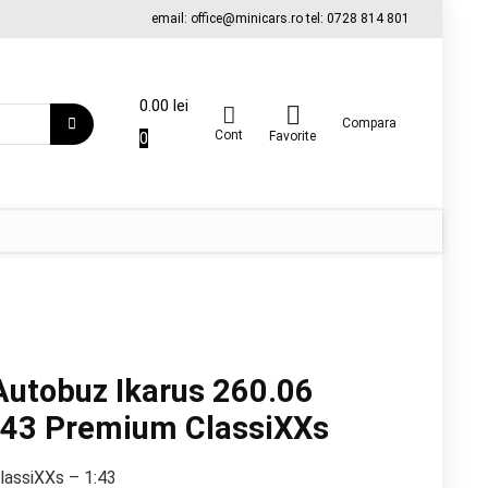
email: office@minicars.ro tel: 0728 814 801
0.00
lei
Compara
Cont
0
Favorite
Autobuz Ikarus 260.06
:43 Premium ClassiXXs
lassiXXs – 1:43