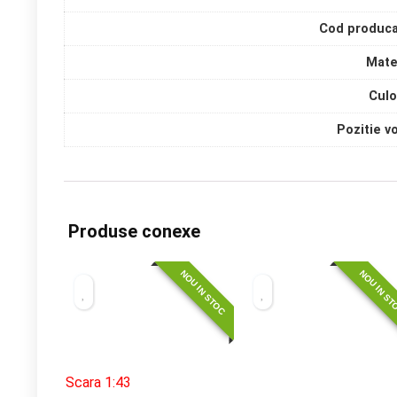
Cod produca
Mate
Culo
Pozitie v
Produse conexe
NOU IN STOC
NOU IN S
Scara 1:43