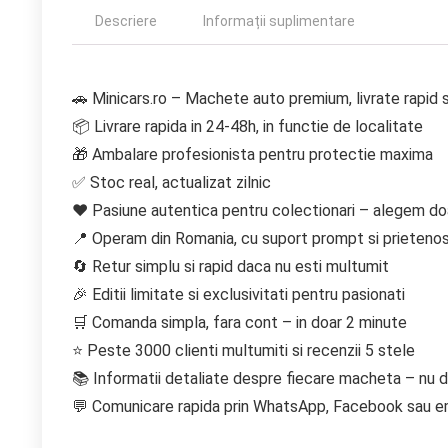
Descriere
Informații suplimentare
🚗 Minicars.ro – Machete auto premium, livrate rapid si
📦 Livrare rapida in 24-48h, in functie de localitate
🎁 Ambalare profesionista pentru protectie maxima
✅ Stoc real, actualizat zilnic
❤️ Pasiune autentica pentru colectionari – alegem do
📍 Operam din Romania, cu suport prompt si prieteno
🔄 Retur simplu si rapid daca nu esti multumit
🎉 Editii limitate si exclusivitati pentru pasionati
🛒 Comanda simpla, fara cont – in doar 2 minute
⭐ Peste 3000 clienti multumiti si recenzii 5 stele
📚 Informatii detaliate despre fiecare macheta – nu do
💬 Comunicare rapida prin WhatsApp, Facebook sau e