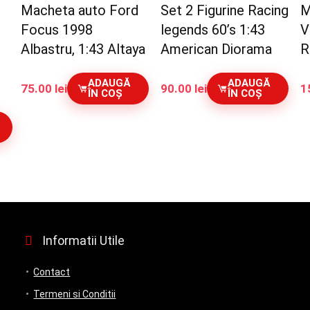
Macheta auto Ford
Set 2 Figurine Racing
M
Focus 1998
legends 60’s 1:43
V
Albastru, 1:43 Altaya
American Diorama
R
ADAUGĂ
ADAUGĂ
75.00
lei
90.00
lei
1
ÎN COȘ
ÎN COȘ
Informatii Utile
Contact
Termeni si Conditii