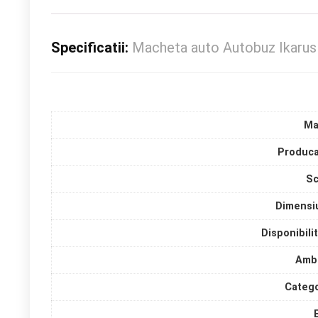
Specificatii:
Macheta auto Autobuz Ikarus
Ma
Produca
Sc
Dimensi
Disponibili
Amba
Catego