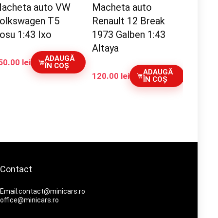
acheta auto VW
Macheta auto
olkswagen T5
Renault 12 Break
osu 1:43 Ixo
1973 Galben 1:43
Altaya
ADAUGĂ
50.00
lei
ÎN COȘ
ADAUGĂ
120.00
lei
ÎN COȘ
Contact
Email:contact@minicars.ro
office@minicars.ro