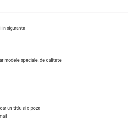
 in siguranta
ar modele speciale, de calitate
s
ar un titlu si o poza
mail