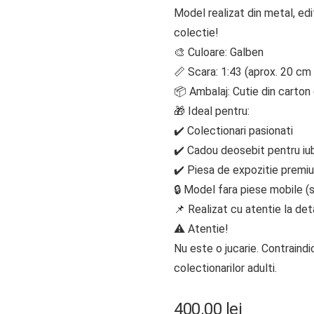
Model realizat din metal, edi
colectie!
🎨 Culoare: Galben
📏 Scara: 1:43 (aprox. 20 cm
📦 Ambalaj: Cutie din carton
🎁 Ideal pentru:
✔️ Colectionari pasionati
✔️ Cadou deosebit pentru iubi
✔️ Piesa de expozitie premiu
🔒 Model fara piese mobile (
📌 Realizat cu atentie la deta
⚠️ Atentie!
Nu este o jucarie. Contraindi
colectionarilor adulti.
400.00
lei