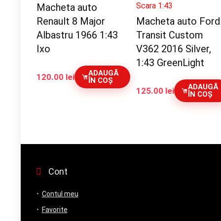
Scara 1:43
Macheta auto
Renault 8 Major
Macheta auto Ford
Albastru 1966 1:43
Transit Custom
Ixo
V362 2016 Silver,
1:43 GreenLight
ADAUGĂ
120.00
lei
ÎN COȘ
ADAUGĂ
125.00
lei
ÎN COȘ
Cont
Contul meu
Favorite