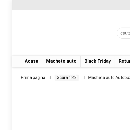
Acasa
Machete auto
Black Friday
Retu
Prima pagină
Scara 1:43
Macheta auto Autobuz