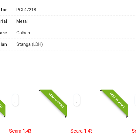
tor
PCL47218
rial
Metal
are
Galben
olan
Stanga (LDH)
TOC
NOU IN STOC
NOU IN STOC
Scara 1:43
Scara 1:43
S