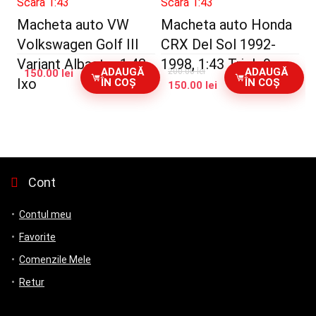
Scara 1:43
Scara 1:43
Macheta auto VW
Macheta auto Honda
Volkswagen Golf III
CRX Del Sol 1992-
Variant Albastru 1:43
1998, 1:43 Triple9
ADAUGĂ
ADAUGĂ
200.00
lei
150.00
lei
Ixo
ÎN COȘ
ÎN COȘ
Prețul
Prețul
150.00
lei
inițial
curent
a
este:
fost:
150.00 lei.
200.00 lei.
Cont
Contul meu
Favorite
Comenzile Mele
Retur