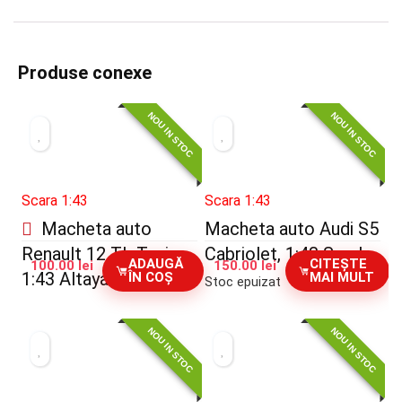
Produse conexe
NOU IN STOC
NOU IN STOC
Scara 1:43
Scara 1:43
Macheta auto
Macheta auto Audi S5
Renault 12 TL Taxi,
Cabriolet, 1:43 Spark
ADAUGĂ
CITEȘTE
100.00
lei
150.00
lei
1:43 Altaya
ÎN COȘ
MAI MULT
Stoc epuizat
NOU IN STOC
NOU IN STOC