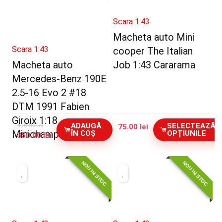
Scara 1:43
Macheta auto Mini
Scara 1:43
cooper The Italian
Macheta auto
Job 1:43 Cararama
Mercedes-Benz 190E
2.5-16 Evo 2 #18
DTM 1991 Fabien
Giroix 1:18
ADAUGĂ
SELECTEAZĂ
400.00
lei
75.00
lei
Minichamps
ÎN COȘ
OPȚIUNILE
Prețul
Prețul
350.00
lei
inițial
curent
a
este:
NOU IN STOC
NOU IN STOC
fost:
350.00 lei.
400.00 lei.