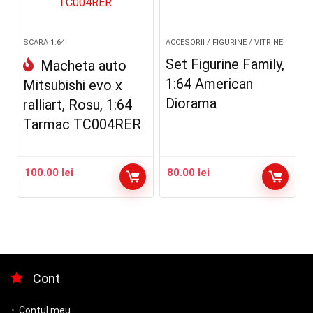
SCARA 1:64
ACCESORII / FIGURINE / VITRINE
Set Figurine Family,
Macheta auto
1:64 American
Mitsubishi evo x
Diorama
ralliart, Rosu, 1:64
Tarmac TC004RER
100.00
lei
80.00
lei
Cont
Contul meu