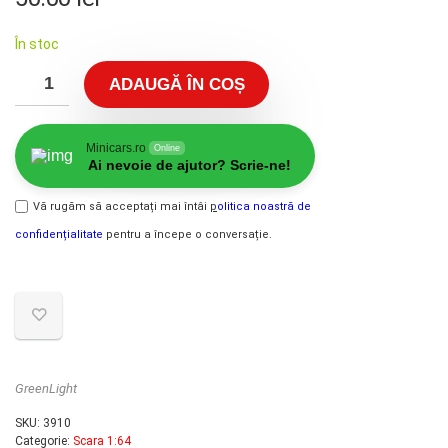
În stoc
ADAUGĂ ÎN COȘ
Minicars.ro
Online
Ai nevoie de ajutor? Scrie-ne!
Vă rugăm să acceptați mai întâi
p
olitica noastră de
confidențialitate
pentru a începe o conversație.
GreenLight
SKU:
3910
Categorie:
Scara 1:64