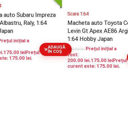
4
Scara 1:64
 auto Subaru Impreza
Albastru, Raly, 1:64
Macheta auto Toyota C
Japan
Levin Gt Apex AE86 Argi
1:64 Hobby Japan
Prețul inițial a
ADAUGĂ
Prețul inițial a
200.00
lei
ÎN COȘ
i.
175.00
lei
Prețul
fost:
te: 175.00 lei.
200.00 lei.
175.00
lei
Prețul
curent este: 175.00 lei.