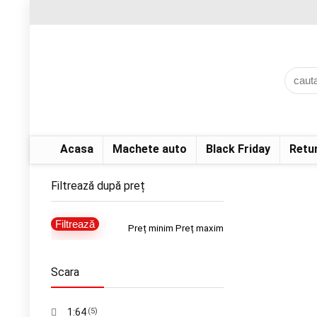
Acasa
Machete auto
Black Friday
Retu
Filtrează după preț
Filtrează
Preț minim
Preț maxim
Scara
1:64
(5)