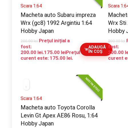
Scara 1:64
Scara 1:6
Macheta auto Subaru impreza
Macheta
Wrx (gc8) 1992 Argintiu 1:64
Wrx Sti 
Hobby Japan
Hobby 
Prețul inițial a
200.00
lei
200.00
lei
fost:
fost:
ADAUGĂ
ÎN COȘ
200.00 lei.
175.00
lei
Prețul
200.00 le
curent este: 175.00 lei.
curent es
NOU IN STOC
Scara 1:64
Macheta auto Toyota Corolla
Levin Gt Apex AE86 Rosu, 1:64
Hobby Japan