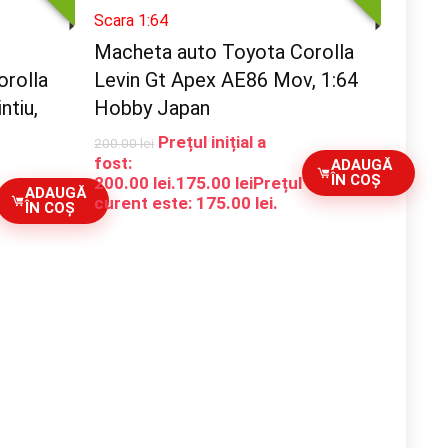
Scara 1:64
Macheta auto Toyota Corolla
orolla
Levin Gt Apex AE86 Mov, 1:64
ntiu,
Hobby Japan
Prețul inițial a
200.00
lei
fost:
ADAUGĂ
ÎN COȘ
200.00 lei.
175.00
lei
Prețul
ADAUGĂ
curent este: 175.00 lei.
ÎN COȘ