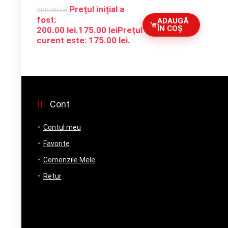
Prețul inițial a
200.00
lei
fost:
ADAUGĂ
ÎN COȘ
200.00 lei.
175.00
lei
Prețul
curent este: 175.00 lei.
Cont
Contul meu
Favorite
Comenzile Mele
Retur