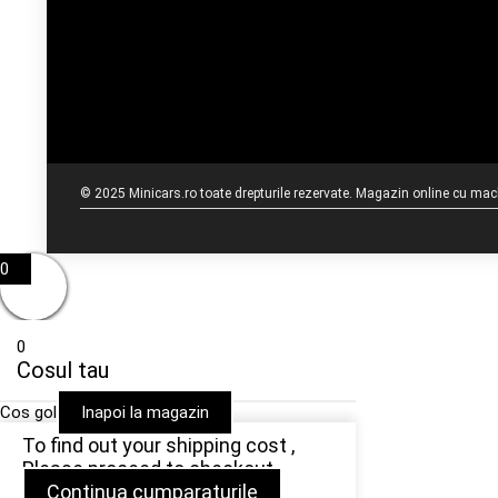
© 2025 Minicars.ro toate drepturile rezervate. Magazin online cu mache
0
0
Cosul tau
Cos gol
Inapoi la magazin
To find out your shipping cost ,
Please proceed to checkout.
Continua cumparaturile