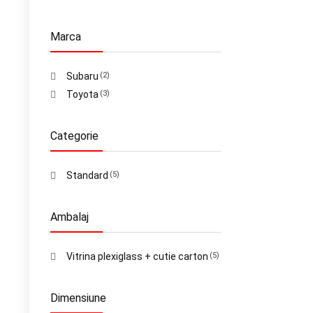
Marca
Subaru
(2)
Toyota
(3)
Categorie
Standard
(5)
Ambalaj
Vitrina plexiglass + cutie carton
(5)
Dimensiune