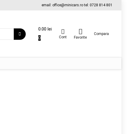
email: office@minicars.ro tel: 0728 814 801
0.00
lei
Compara
Cont
0
Favorite