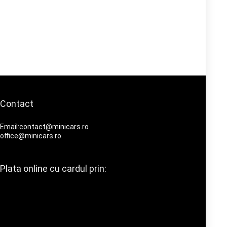
Contact
Email:contact@minicars.ro
office@minicars.ro
Plata online cu cardul prin: