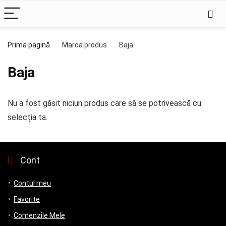
Prima pagină
Marca produs
Baja
Baja
Nu a fost găsit niciun produs care să se potrivească cu
selecția ta.
Cont
Contul meu
Favorite
Comenzile Mele