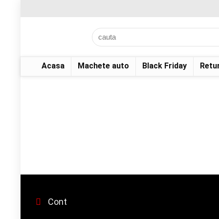
Acasa
Machete auto
Black Friday
Retu
Cont