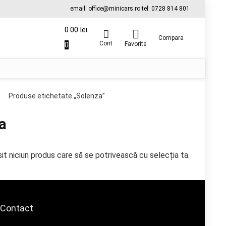
email: office@minicars.ro tel: 0728 814 801
0.00
lei
Compara
Cont
0
Favorite
Produse etichetate „Solenza”
a
it niciun produs care să se potrivească cu selecția ta.
Contact