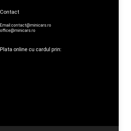
Contact
Email:contact@minicars.ro
office@minicars.ro
Plata online cu cardul prin: