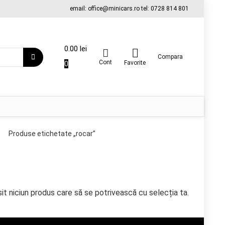
email: office@minicars.ro tel: 0728 814 801
0.00
lei
Compara
Cont
0
Favorite
Produse etichetate „rocar”
it niciun produs care să se potrivească cu selecția ta.