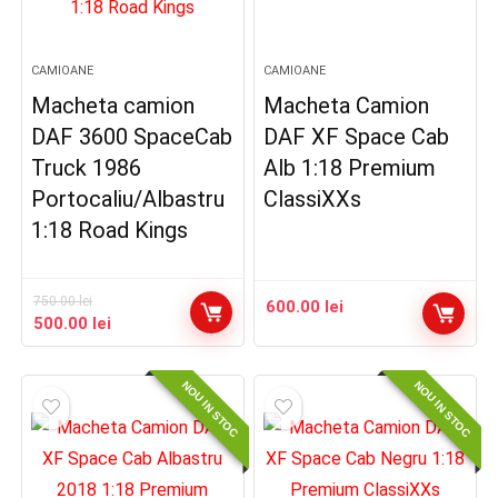
CAMIOANE
CAMIOANE
Macheta camion
Macheta Camion
DAF 3600 SpaceCab
DAF XF Space Cab
Truck 1986
Alb 1:18 Premium
Portocaliu/Albastru
ClassiXXs
1:18 Road Kings
750.00
lei
600.00
lei
Prețul
Prețul
500.00
lei
inițial
curent
a
este:
NOU IN STOC
NOU IN STOC
fost:
500.00 lei.
750.00 lei.