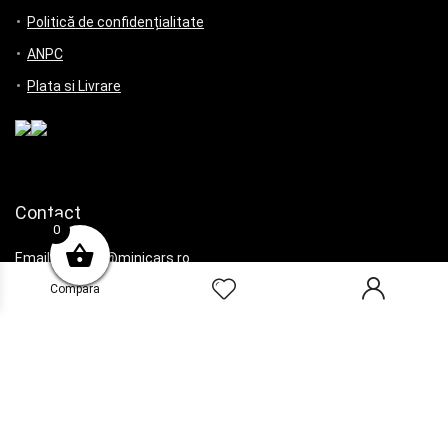
Politică de confidențialitate
ANPC
Plata si Livrare
Contact
0
Email:contact@minicars.ro
office@minicars.ro
Compara
Plata online cu cardul prin:
© 2025 Minicars.ro toate drepturile rezervate. Magazin online cu