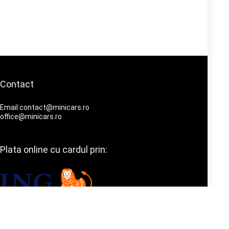
Contact
Email:contact@minicars.ro
office@minicars.ro
Plata online cu cardul prin: