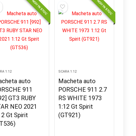
NOU IN STOC
NOU IN STOC
RA 1:12
SCARA 1:12
cheta auto
Macheta auto
ORSCHE 911
PORSCHE 911 2.7
92] GT3 RUBY
RS WHITE 1973
AR NEO 2021
1:12 Gt Spirit
12 Gt Spirit
(GT921)
T536)