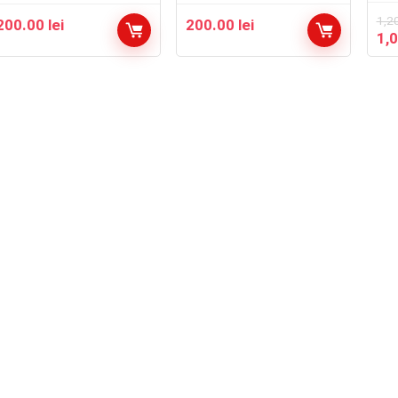
1,2
200.00
lei
200.00
lei
Pre
1,
iniț
a
fos
1,2