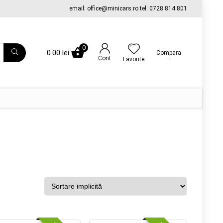
email: office@minicars.ro tel: 0728 814 801
0
0.00
lei
Compara
Cont
Favorite