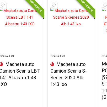
NOU IN STOC
NOU IN STOC
SCARA 1:43
SCARA 1:43
SCA
Ma
Macheta auto
Macheta auto
P
Camion Scania LBT
Camion Scania S-
[9
141 Albastru 1:43
Series 2020 Alb
ST
IXO
1:43 Ixo
1:
(G