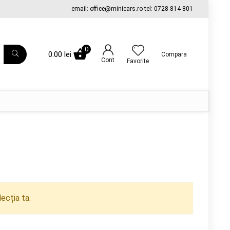
email: office@minicars.ro tel: 0728 814 801
0
0.00
lei
Compara
Cont
Favorite
ecția ta.