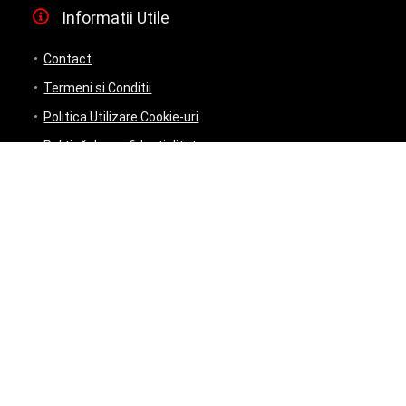
Informatii Utile
Contact
Termeni si Conditii
Politica Utilizare Cookie-uri
Politică de confidențialitate
ANPC
Plata si Livrare
te auto, oferte si preturi mici! | Construit cu drag de
Investescu