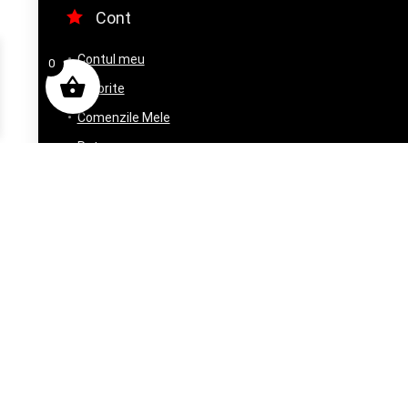
Cont
Contul meu
0
Favorite
Comenzile Mele
Retur
© 2025 Minicars.ro toate drepturile rezervate. Magazin online cu mache