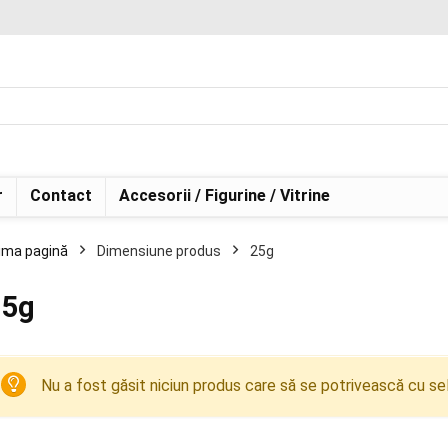
r
Contact
Accesorii / Figurine / Vitrine
ima pagină
Dimensiune produs
25g
25g
Nu a fost găsit niciun produs care să se potrivească cu sel