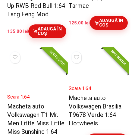
Up RWB Red Bull 1:64
Tarmac
Lang Feng Mod
ADAUGĂ ÎN
125.00
lei
COȘ
ADAUGĂ ÎN
135.00
lei
COȘ
NOU IN STOC
NOU IN STOC
Scara 1:64
Scara 1:64
Macheta auto
Macheta auto
Volkswagen Brasilia
Volkswagen T1 Mr.
T9678 Verde 1:64
Men Little Miss Little
Hotwheels
Miss Sunshine 1:64