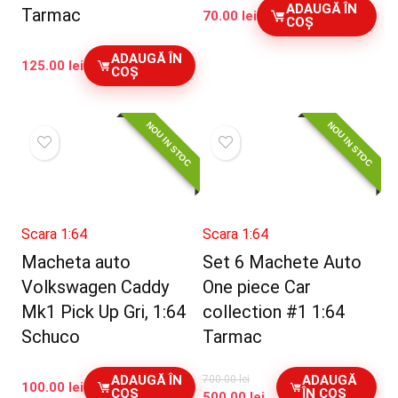
ADAUGĂ ÎN
Tarmac
70.00
lei
COȘ
ADAUGĂ ÎN
125.00
lei
COȘ
NOU IN STOC
NOU IN STOC
Scara 1:64
Scara 1:64
Macheta auto
Set 6 Machete Auto
Volkswagen Caddy
One piece Car
Mk1 Pick Up Gri, 1:64
collection #1 1:64
Schuco
Tarmac
ADAUGĂ ÎN
ADAUGĂ
700.00
lei
100.00
lei
COȘ
ÎN COȘ
Prețul
Prețul
500.00
lei