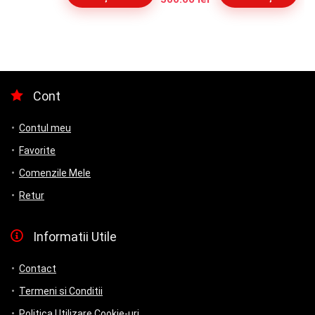
inițial
curent
a
este:
fost:
500.00 lei.
700.00 lei.
Cont
Contul meu
Favorite
Comenzile Mele
Retur
Informatii Utile
Contact
Termeni si Conditii
Politica Utilizare Cookie-uri