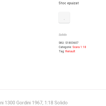
Stoc epuizat
a
es
fo
20
25
Solido
SKU:
S1803607
Categorie:
Scara 1:18
Tag:
Renault
i 1300 Gordini 1967, 1:18 Solido