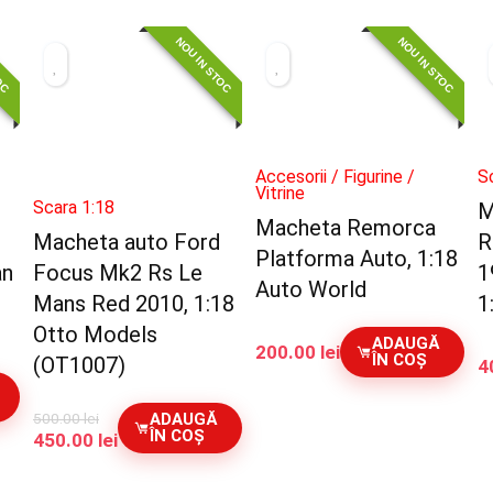
TOC
NOU IN STOC
NOU IN STOC
Accesorii / Figurine /
S
Vitrine
Scara 1:18
M
Macheta Remorca
Macheta auto Ford
R
Platforma Auto, 1:18
an
Focus Mk2 Rs Le
1
Auto World
Mans Red 2010, 1:18
1
Otto Models
ADAUGĂ
200.00
lei
ÎN COȘ
(OT1007)
4
500.00
lei
ADAUGĂ
ÎN COȘ
Prețul
Prețul
450.00
lei
inițial
curent
a
este: