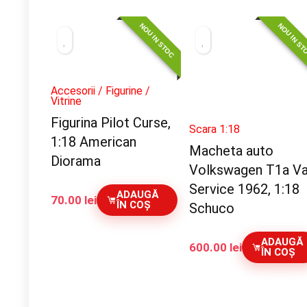
NOU IN STOC
NOU IN S
Accesorii / Figurine /
Vitrine
Figurina Pilot Curse,
Scara 1:18
1:18 American
Macheta auto
Diorama
Volkswagen T1a V
Service 1962, 1:18
ADAUGĂ
70.00
lei
ÎN COȘ
Schuco
ADAUGĂ
600.00
lei
ÎN COȘ