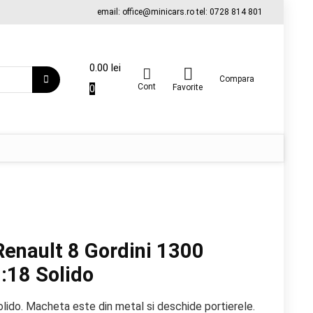
email: office@minicars.ro tel: 0728 814 801
0.00
lei
Compara
Cont
0
Favorite
enault 8 Gordini 1300
1:18 Solido
lido. Macheta este din metal si deschide portierele.