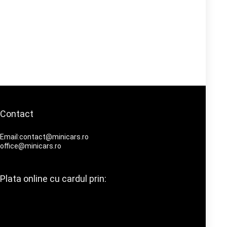
Contact
Email:contact@minicars.ro
office@minicars.ro
Plata online cu cardul prin: