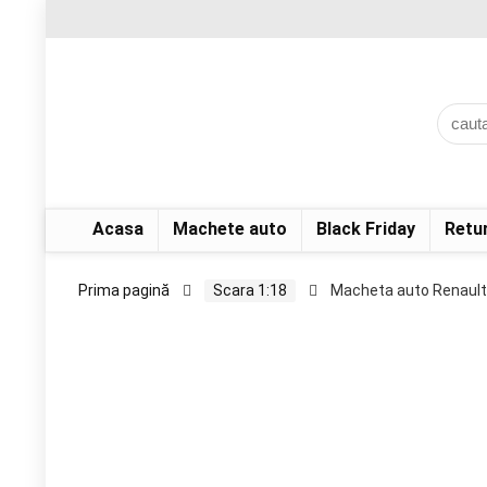
Acasa
Machete auto
Black Friday
Retu
Prima pagină
Scara 1:18
Macheta auto Renault 8