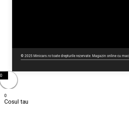
© 2025 Minicars.ro toate drepturile rezervate. Magazin online cu mache
0
0
Cosul tau
Cos gol
Inapoi la magazin
To find out your shipping cost ,
Please proceed to checkout.