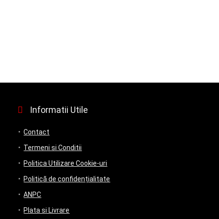
fost:
450.00 lei.
500.00 lei.
Informatii Utile
Contact
Termeni si Conditii
Politica Utilizare Cookie-uri
Politică de confidențialitate
ANPC
Plata si Livrare