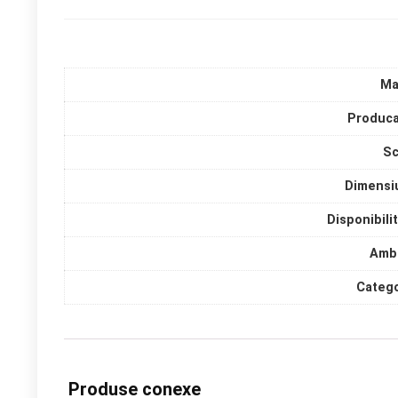
Ma
Produca
Sc
Dimensi
Disponibili
Amba
Catego
Produse conexe