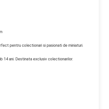
cm
ect pentru colectionari si pasionati de miniaturi.
b 14 ani. Destinata exclusiv colectionarilor.
ețul
ețul
ițial
urent