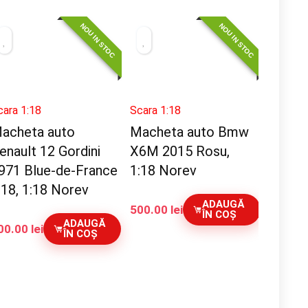
NOU IN STOC
NOU IN STOC
cara 1:18
Scara 1:18
acheta auto
Macheta auto Bmw
enault 12 Gordini
X6M 2015 Rosu,
971 Blue-de-France
1:18 Norev
:18, 1:18 Norev
ADAUGĂ
500.00
lei
ÎN COȘ
ADAUGĂ
00.00
lei
ÎN COȘ