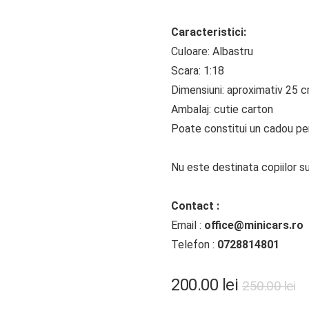
Caracteristici:
Culoare: Albastru
Scara: 1:18
Dimensiuni: aproximativ 25 
Ambalaj: cutie carton
Poate constitui un cadou perf
Nu este destinata copiilor su
Contact :
Email :
office@minicars.ro
Telefon :
0728814801
Pr
Pr
200.00
lei
250.00
lei
in
c