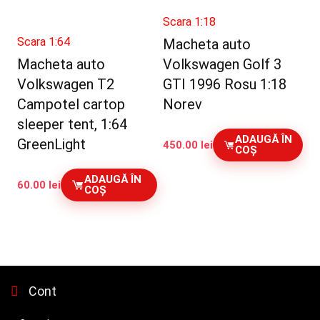
Scara 1:18
Scara 1:64
Macheta auto
Macheta auto
Volkswagen Golf 3
Volkswagen T2
GTI 1996 Rosu 1:18
Campotel cartop
Norev
sleeper tent, 1:64
ADAUGĂ ÎN
GreenLight
450.00
lei
COȘ
ADAUGĂ ÎN
60.00
lei
COȘ
Cont