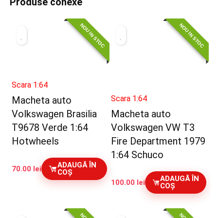
Produse conexe
NOU IN STOC
NOU IN STOC
Scara 1:64
Scara 1:64
Macheta auto
Volkswagen Brasilia
Macheta auto
T9678 Verde 1:64
Volkswagen VW T3
Hotwheels
Fire Department 1979
1:64 Schuco
ADAUGĂ ÎN
70.00
lei
COȘ
ADAUGĂ ÎN
100.00
lei
COȘ