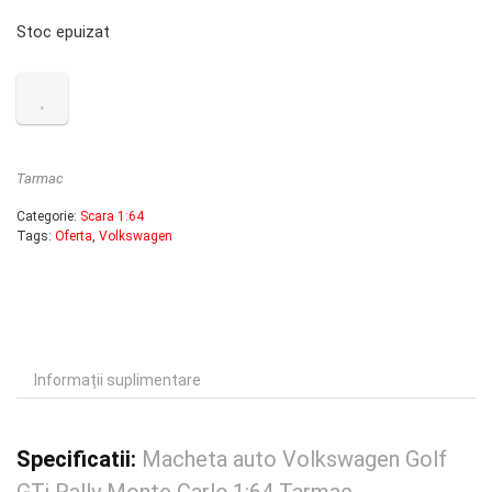
inițial
curent
Stoc epuizat
a
este:
fost:
90.00 lei.
110.00 lei.
Tarmac
Categorie:
Scara 1:64
Tags:
Oferta
,
Volkswagen
Informații suplimentare
Specificatii:
Macheta auto Volkswagen Golf