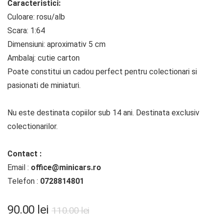
Caracteristici:
Culoare: rosu/alb
Scara: 1:64
Dimensiuni: aproximativ 5 cm
Ambalaj: cutie carton
Poate constitui un cadou perfect pentru colectionari si
pasionati de miniaturi.
Nu este destinata copiilor sub 14 ani. Destinata exclusiv
colectionarilor.
Contact :
Email :
office@minicars.ro
Telefon :
0728814801
Prețul
Prețul
90.00
lei
110.00
lei