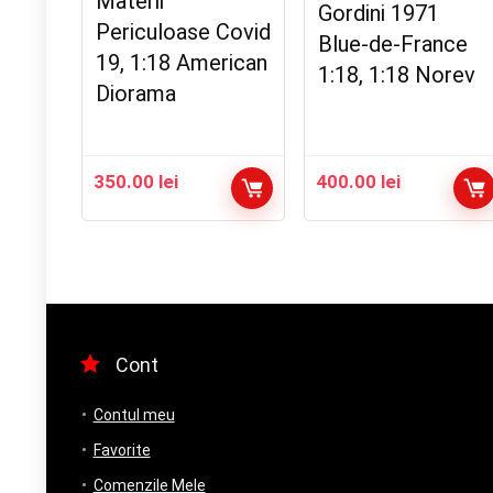
Materii
Gordini 1971
Periculoase Covid
Blue-de-France
19, 1:18 American
1:18, 1:18 Norev
Diorama
350.00
lei
400.00
lei
Cont
Contul meu
Favorite
Comenzile Mele