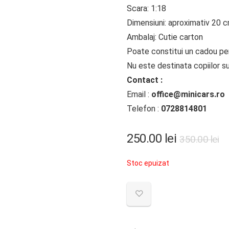
Scara: 1:18
Dimensiuni: aproximativ 20 
Ambalaj: Cutie carton
Poate constitui un cadou perf
Nu este destinata copiilor su
Contact :
Email :
office@minicars.ro
Telefon :
0728814801
Pr
Pr
250.00
lei
350.00
lei
in
c
Stoc epuizat
a
es
fo
25
35