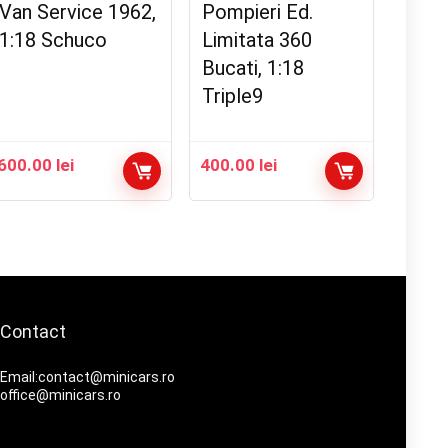
Van Service 1962,
Pompieri Ed.
1:18 Schuco
Limitata 360
Bucati, 1:18
Triple9
600.00
lei
400.00
lei
Contact
Email:contact@minicars.ro
office@minicars.ro