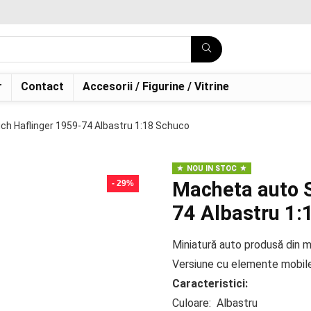
r
Contact
Accesorii / Figurine / Vitrine
ch Haflinger 1959-74 Albastru 1:18 Schuco
NOU IN STOC
Macheta auto S
- 29%
74 Albastru 1:
Miniatură auto produsă din m
Versiune cu elemente mobile
Caracteristici:
Culoare: Albastru