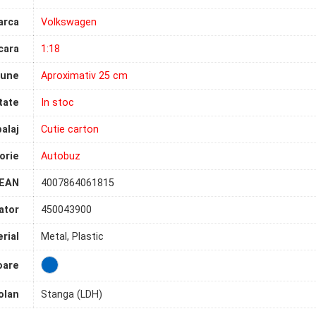
arca
Volkswagen
cara
1:18
iune
Aproximativ 25 cm
tate
In stoc
alaj
Cutie carton
orie
Autobuz
EAN
4007864061815
ator
450043900
rial
Metal, Plastic
oare
olan
Stanga (LDH)