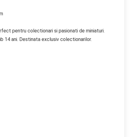
cm
ect pentru colectionari si pasionati de miniaturi.
b 14 ani. Destinata exclusiv colectionarilor.
ețul
ețul
ițial
urent
te:
st:
0.00 lei.
0.00 lei.