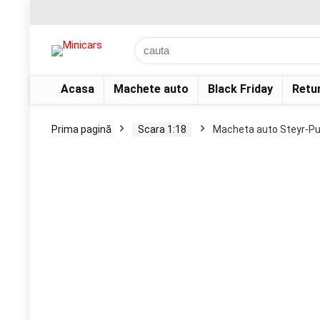
Acasa
Machete auto
Black Friday
Retu
Prima pagină
Scara 1:18
Macheta auto Steyr-Pu