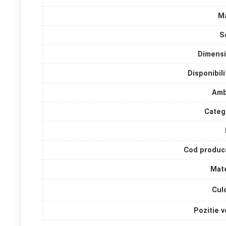
M
S
Dimens
Disponibili
Amb
Categ
Cod produc
Mate
Cul
Pozitie v