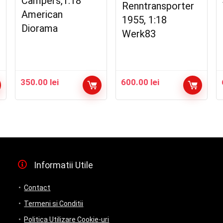
Campers,1:18
Renntransporter
American
1955, 1:18
Diorama
Werk83
350.00
lei
600.00
lei
Informatii Utile
Contact
Termeni si Conditii
Politica Utilizare Cookie-uri