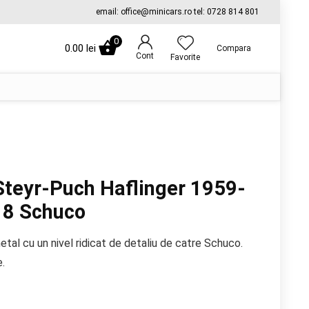
email: office@minicars.ro tel: 0728 814 801
0
0.00
lei
Compara
Cont
Favorite
teyr-Puch Haflinger 1959-
18 Schuco
etal cu un nivel ridicat de detaliu de catre Schuco.
.