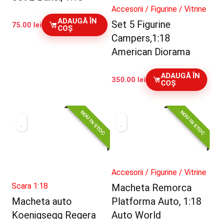
Accesorii / Figurine / Vitrine
ADAUGĂ ÎN
Set 5 Figurine
75.00
lei
COȘ
Campers,1:18
American Diorama
ADAUGĂ ÎN
350.00
lei
COȘ
NOU IN STOC
NOU IN STOC
Accesorii / Figurine / Vitrine
Scara 1:18
Macheta Remorca
Macheta auto
Platforma Auto, 1:18
Koenigsegg Regera
Auto World