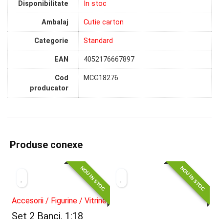
Disponibilitate
In stoc
Ambalaj
Cutie carton
Categorie
Standard
EAN
4052176667897
Cod
MCG18276
producator
Produse conexe
NOU IN STOC
NOU IN STOC
Accesorii / Figurine / Vitrine
Set 2 Banci, 1:18