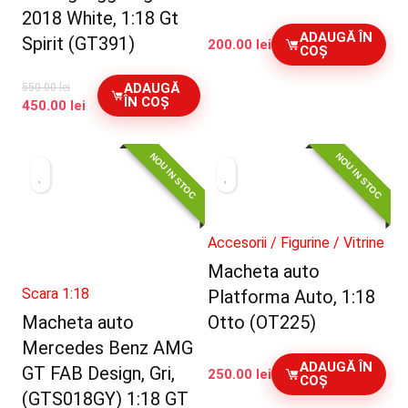
2018 White, 1:18 Gt
ADAUGĂ ÎN
Spirit (GT391)
200.00
lei
COȘ
ADAUGĂ
550.00
lei
ÎN COȘ
Prețul
Prețul
450.00
lei
inițial
curent
a
este:
NOU IN STOC
NOU IN STOC
fost:
450.00 lei.
550.00 lei.
Accesorii / Figurine / Vitrine
Macheta auto
Scara 1:18
Platforma Auto, 1:18
Macheta auto
Otto (OT225)
Mercedes Benz AMG
ADAUGĂ ÎN
GT FAB Design, Gri,
250.00
lei
COȘ
(GTS018GY) 1:18 GT