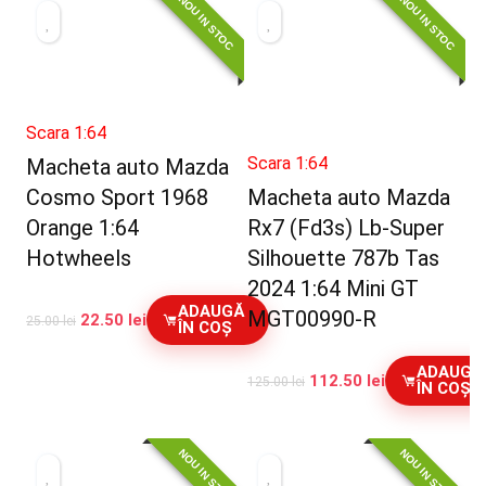
NOU IN STOC
NOU IN STOC
Scara 1:64
Scara 1:64
Macheta auto Mazda
Cosmo Sport 1968
Macheta auto Mazda
Orange 1:64
Rx7 (Fd3s) Lb-Super
Hotwheels
Silhouette 787b Tas
2024 1:64 Mini GT
ADAUGĂ
MGT00990-R
22.50
lei
25.00
lei
ÎN COȘ
ADAUGĂ
112.50
lei
125.00
lei
ÎN COȘ
NOU IN STOC
NOU IN STOC