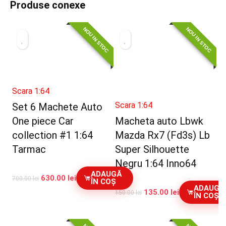
Produse conexe
NOU IN STOC
NOU IN STOC
Scara 1:64
Scara 1:64
Set 6 Machete Auto
One piece Car
Macheta auto Lbwk
collection #1 1:64
Mazda Rx7 (Fd3s) Lb
Tarmac
Super Silhouette
Negru 1:64 Inno64
ADAUGĂ
630.00
lei
700.00
lei
ÎN COȘ
ADAUGĂ
135.00
lei
150.00
lei
ÎN COȘ