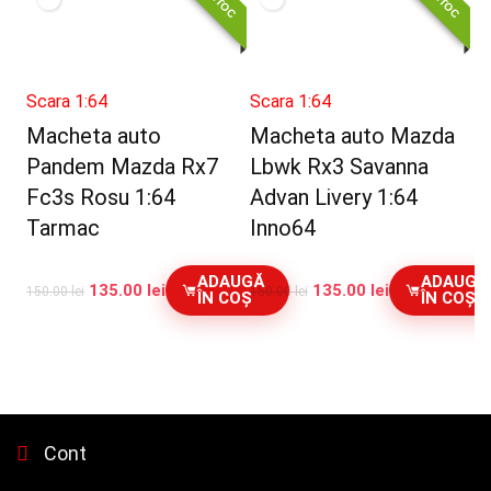
Scara 1:64
Scara 1:64
Macheta auto
Macheta auto Mazda
Pandem Mazda Rx7
Lbwk Rx3 Savanna
Fc3s Rosu 1:64
Advan Livery 1:64
Tarmac
Inno64
ADAUGĂ
ADAUGĂ
135.00
lei
135.00
lei
150.00
lei
150.00
lei
ÎN COȘ
ÎN COȘ
Cont