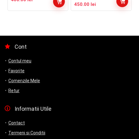
Prețul
Prețul
450.00
lei
inițial
curent
a
este:
fost:
450.00 lei.
550.00 lei.
Cont
Contul meu
Favorite
Comenzile Mele
Retur
Informatii Utile
Contact
Termeni si Conditii