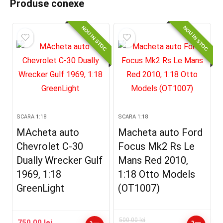
Produse conexe
NOU IN STOC
NOU IN STOC
SCARA 1:18
SCARA 1:18
MAcheta auto
Macheta auto Ford
Chevrolet C-30
Focus Mk2 Rs Le
Dually Wrecker Gulf
Mans Red 2010,
1969, 1:18
1:18 Otto Models
GreenLight
(OT1007)
500.00
lei
750.00
lei