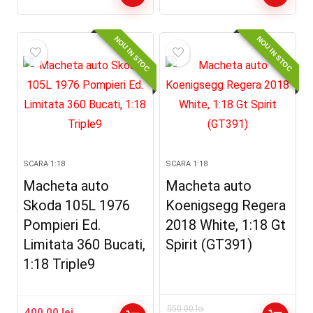
NOU IN STOC
NOU IN STOC
SCARA 1:18
SCARA 1:18
Macheta auto
Macheta auto
Skoda 105L 1976
Koenigsegg Regera
Pompieri Ed.
2018 White, 1:18 Gt
Limitata 360 Bucati,
Spirit (GT391)
1:18 Triple9
550.00
lei
400.00
lei