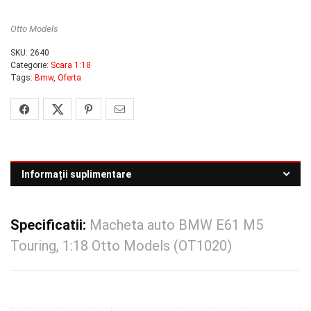
Otto Models
SKU:
2640
Categorie:
Scara 1:18
Tags:
Bmw
,
Oferta
Informații suplimentare
Specificatii:
Macheta auto BMW E61 M5
Touring, 1:18 Otto Models (OT1020)