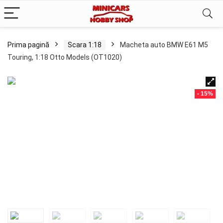
Prima pagină
Scara 1:18
Macheta auto BMW E61 M5
Touring, 1:18 Otto Models (OT1020)
- 15%