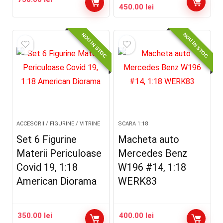
Prețul
Prețul
450.00
lei
inițial
curent
a
este:
NOU IN STOC
NOU IN STOC
fost:
450.00 lei.
500.00 lei.
ACCESORII / FIGURINE / VITRINE
SCARA 1:18
Set 6 Figurine
Macheta auto
Materii Periculoase
Mercedes Benz
Covid 19, 1:18
W196 #14, 1:18
American Diorama
WERK83
350.00
lei
400.00
lei