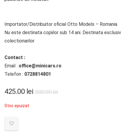
Importator/Distribuitor oficial Otto Models – Romania
Nu este destinata copiilor sub 14 ani. Destinata exclusiv
colectionarilor.
Contact :
Email :
office@minicars.ro
Telefon :
0728814801
Prețul
Prețul
425.00
lei
500.00
lei
inițial
curent
Stoc epuizat
a
este:
fost:
425.00 lei.
500.00 lei.