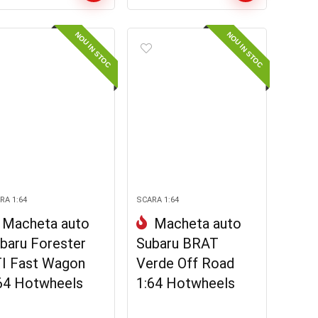
NOU IN STOC
NOU IN STOC
RA 1:64
SCARA 1:64
Macheta auto
Macheta auto
baru Forester
Subaru BRAT
I Fast Wagon
Verde Off Road
64 Hotwheels
1:64 Hotwheels