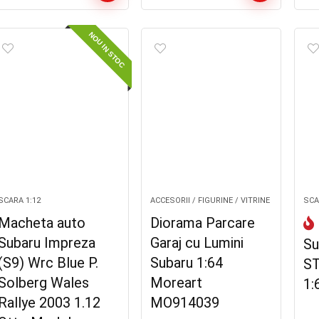
NOU IN STOC
SCARA 1:12
ACCESORII / FIGURINE / VITRINE
SCA
Macheta auto
Diorama Parcare
Subaru Impreza
Garaj cu Lumini
Su
(S9) Wrc Blue P.
Subaru 1:64
ST
Solberg Wales
Moreart
1:
Rallye 2003 1.12
MO914039