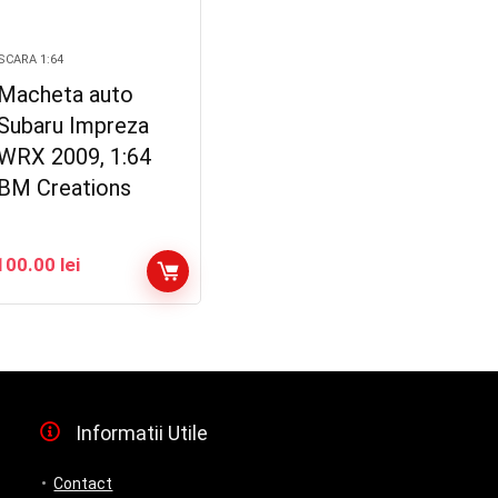
SCARA 1:64
Macheta auto
Subaru Impreza
WRX 2009, 1:64
BM Creations
100.00
lei
Informatii Utile
Contact