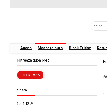
Acasa
Machete auto
Black Friday
Retur
Filtrează după preț
Pr
Preț
Preț
FILTREAZĂ
Af
minim
maxim
Scara
1:12
(1)