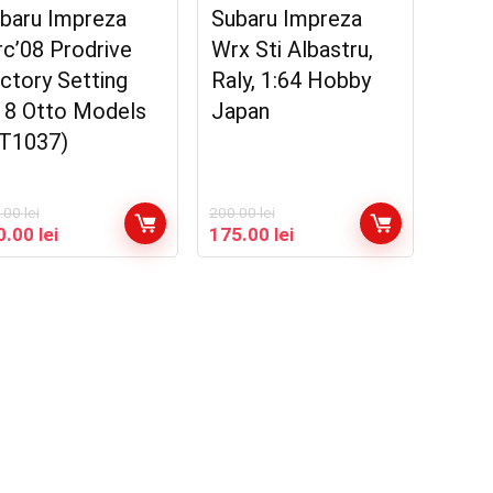
baru Impreza
Subaru Impreza
c’08 Prodrive
Wrx Sti Albastru,
ctory Setting
Raly, 1:64 Hobby
18 Otto Models
Japan
T1037)
.00
lei
200.00
lei
țul
Prețul
Prețul
Prețul
0.00
lei
175.00
lei
ial
curent
inițial
curent
este:
a
este:
t:
450.00 lei.
fost:
175.00 lei.
.00 lei.
200.00 lei.