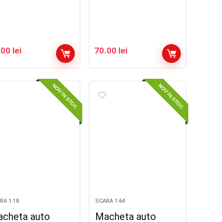
.00
lei
70.00
lei
NOU IN STOC
NOU IN STOC
RA 1:18
SCARA 1:64
cheta auto
Macheta auto