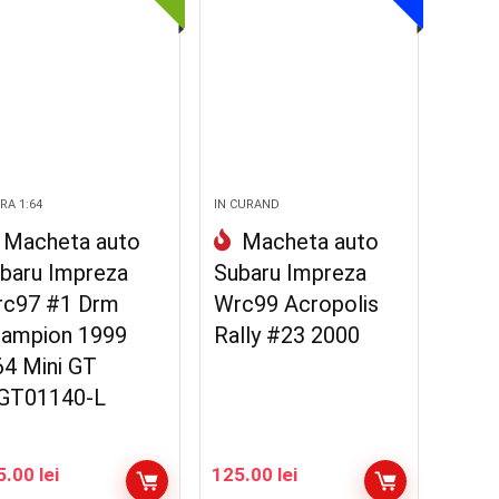
RA 1:64
IN CURAND
Macheta auto
Macheta auto
baru Impreza
Subaru Impreza
c97 #1 Drm
Wrc99 Acropolis
ampion 1999
Rally #23 2000
64 Mini GT
GT01140-L
5.00
lei
125.00
lei