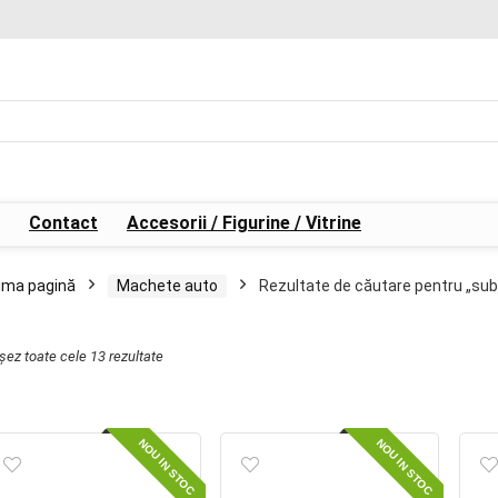
Contact
Accesorii / Figurine / Vitrine
ima pagină
Machete auto
Rezultate de căutare pentru „sub
ișez toate cele 13 rezultate
NOU IN STOC
NOU IN STOC