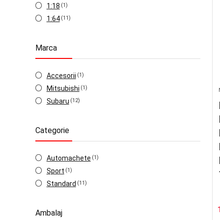
1:18
(1)
1:64
(11)
Marca
Accesorii
(1)
Mitsubishi
(1)
Subaru
(12)
Categorie
Automachete
(1)
Sport
(1)
Standard
(11)
Ambalaj