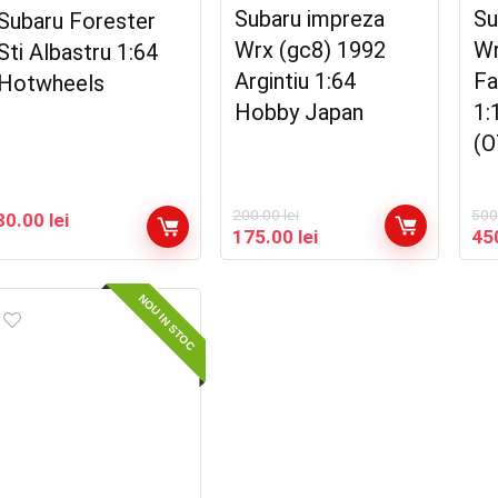
Subaru impreza
Su
Subaru Forester
Wrx (gc8) 1992
Wr
Sti Albastru 1:64
Argintiu 1:64
Fa
Hotwheels
Hobby Japan
1:
(O
200.00
lei
500
80.00
lei
Prețul
Prețul
Pre
175.00
lei
45
inițial
curent
iniț
a
este:
a
fost:
175.00 lei.
fos
NOU IN STOC
200.00 lei.
500