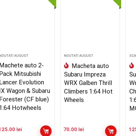
NOUTATI AUGUST
NOUTATI AUGUST
SCA
Machete auto 2-
Macheta auto
Pack Mitsubishi
Subaru Impreza
Su
Lancer Evolution
WRX Galben Thrill
Wr
IX Wagon & Subaru
Climbers 1:64 Hot
Ch
Forester (CF blue)
Wheels
1:
1:64 Hotwheels
M
125.00
lei
70.00
lei
12