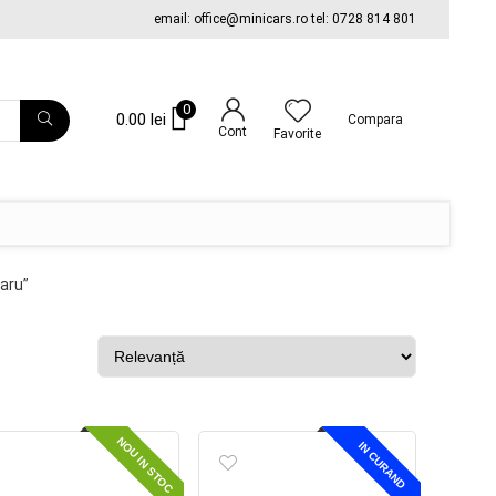
email: office@minicars.ro tel: 0728 814 801
0
0.00
lei
Compara
Cont
Favorite
aru”
NOU IN STOC
IN CURAND