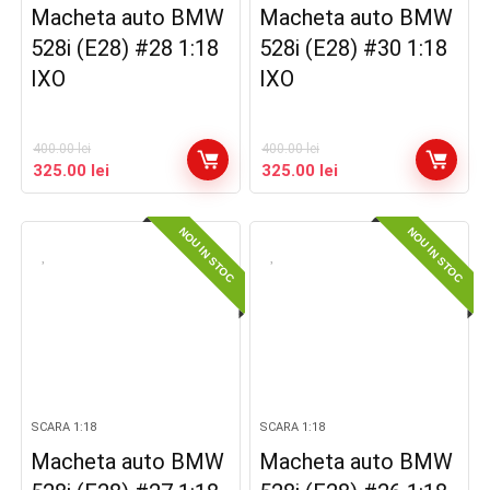
Macheta auto BMW
Macheta auto BMW
528i (E28) #28 1:18
528i (E28) #30 1:18
IXO
IXO
400.00
lei
400.00
lei
Prețul
Prețul
Prețul
Prețul
325.00
lei
325.00
lei
inițial
curent
inițial
curent
a
este:
a
este:
NOU IN STOC
NOU IN STOC
fost:
325.00 lei.
fost:
325.00 lei.
400.00 lei.
400.00 lei.
SCARA 1:18
SCARA 1:18
Macheta auto BMW
Macheta auto BMW