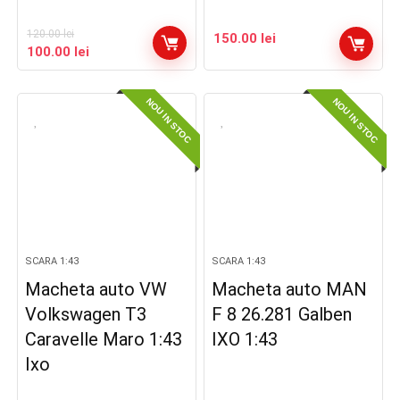
120.00
lei
150.00
lei
Prețul
Prețul
100.00
lei
inițial
curent
a
este:
NOU IN STOC
NOU IN STOC
fost:
100.00 lei.
120.00 lei.
SCARA 1:43
SCARA 1:43
Macheta auto VW
Macheta auto MAN
Volkswagen T3
F 8 26.281 Galben
Caravelle Maro 1:43
IXO 1:43
Ixo