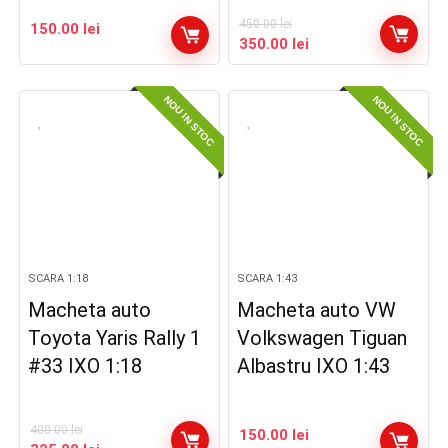
450.00
lei
150.00
lei
Prețul
Prețul
350.00
lei
inițial
curent
a
este:
NOU IN STOC
NOU IN STOC
fost:
350.00 lei.
450.00 lei.
SCARA 1:18
SCARA 1:43
Macheta auto
Macheta auto VW
Toyota Yaris Rally 1
Volkswagen Tiguan
#33 IXO 1:18
Albastru IXO 1:43
400.00
lei
150.00
lei