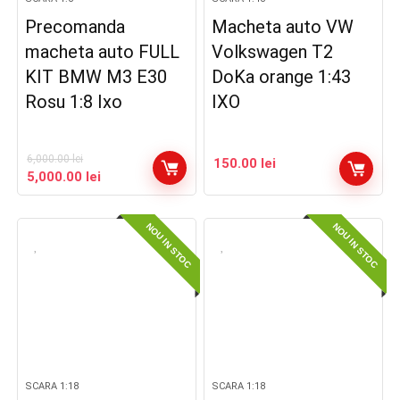
Precomanda
Macheta auto VW
macheta auto FULL
Volkswagen T2
KIT BMW M3 E30
DoKa orange 1:43
Rosu 1:8 Ixo
IXO
6,000.00
lei
150.00
lei
Prețul
Prețul
5,000.00
lei
inițial
curent
a
este:
NOU IN STOC
NOU IN STOC
fost:
5,000.00 lei.
6,000.00 lei.
SCARA 1:18
SCARA 1:18