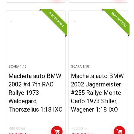
inițial
curent
a
este:
NOU IN STOC
NOU IN STOC
fost:
350.00 lei.
400.00 lei.
SCARA 1:18
SCARA 1:18
Macheta auto BMW
Macheta auto BMW
2002 #4 7th RAC
2002 Jagermeister
Rallye 1973
#255 Rallye Monte
Waldegard,
Carlo 1973 Stiller,
Thorszelius 1:18 IXO
Wagener 1:18 IXO
400.00
lei
400.00
lei