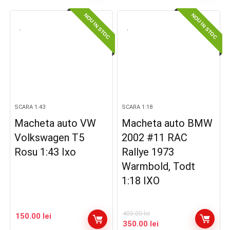
NOU IN STOC
NOU IN STOC
SCARA 1:43
SCARA 1:18
Macheta auto VW
Macheta auto BMW
Volkswagen T5
2002 #11 RAC
Rosu 1:43 Ixo
Rallye 1973
Warmbold, Todt
1:18 IXO
400.00
lei
150.00
lei
Prețul
Prețul
350.00
lei