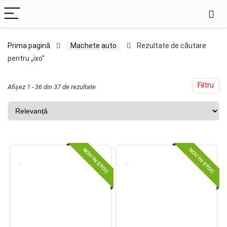
ț
ț
Prima pagină
Machete auto
Rezultate de căutare
pentru „ixo”
im
xim
Filtru
Afișez 1 - 36 din 37 de rezultate
NOU IN STOC
NOU IN STOC