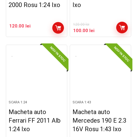
2000 Rosu 1:24 Ixo
Ixo
120.00
lei
120.00
lei
Prețul
Prețul
100.00
lei
inițial
curent
a
este:
NOU IN STOC
NOU IN STOC
fost:
100.00 lei.
120.00 lei.
SCARA 1:24
SCARA 1:43
Macheta auto
Macheta auto
Ferrari FF 2011 Alb
Mercedes 190 E 2.3
1:24 Ixo
16V Rosu 1:43 Ixo