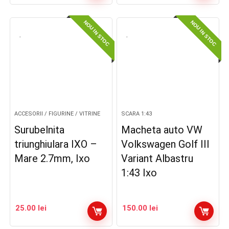
NOU IN STOC
NOU IN STOC
ACCESORII / FIGURINE / VITRINE
SCARA 1:43
Surubelnita
Macheta auto VW
triunghiulara IXO –
Volkswagen Golf III
Mare 2.7mm, Ixo
Variant Albastru
1:43 Ixo
25.00
lei
150.00
lei