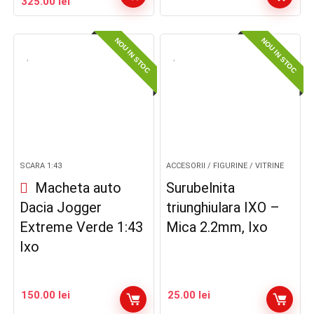
Prețul
Prețul
325.00
lei
inițial
curent
a
este:
NOU IN STOC
NOU IN STOC
fost:
325.00 lei.
400.00 lei.
SCARA 1:43
ACCESORII / FIGURINE / VITRINE
Macheta auto
Surubelnita
Dacia Jogger
triunghiulara IXO –
Extreme Verde 1:43
Mica 2.2mm, Ixo
Ixo
150.00
lei
25.00
lei