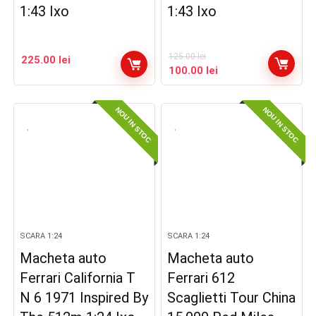
1:43 Ixo
1:43 Ixo
125.00
lei
225.00
lei
Prețul
Prețul
100.00
lei
inițial
curent
a
este:
NOU IN STOC
NOU IN STOC
fost:
100.00 lei.
125.00 lei.
SCARA 1:24
SCARA 1:24
Macheta auto
Macheta auto
Ferrari California T
Ferrari 612
N 6 1971 Inspired By
Scaglietti Tour China