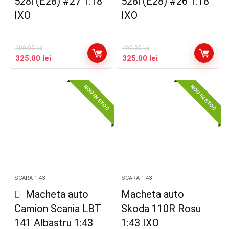
528i (E28) #27 1:18
528i (E28) #26 1:18
IXO
IXO
400.00
lei
400.00
lei
Prețul
Prețul
Prețul
Prețul
325.00
lei
325.00
lei
inițial
curent
inițial
curent
a
este:
a
este:
NOU IN STOC
NOU IN STOC
fost:
325.00 lei.
fost:
325.00 lei.
400.00 lei.
400.00 lei.
SCARA 1:43
SCARA 1:43
Macheta auto
Macheta auto
Camion Scania LBT
Skoda 110R Rosu
141 Albastru 1:43
1:43 IXO