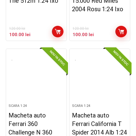
The 512m 1:24 Ixo
15.000 Red Miles
2004 Rosu 1:24 Ixo
120.00
lei
120.00
lei
Prețul
Prețul
Prețul
Prețul
100.00
lei
100.00
lei
inițial
curent
inițial
curent
a
este:
a
este:
NOU IN STOC
NOU IN STOC
fost:
100.00 lei.
fost:
100.00 lei.
120.00 lei.
120.00 lei.
SCARA 1:24
SCARA 1:24
Macheta auto
Macheta auto
Ferrari 360
Ferrari California T
Challenge N 360
Spider 2014 Alb 1:24