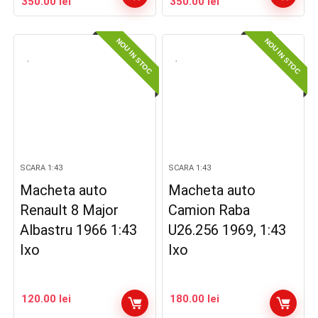
Prețul
Prețul
Prețul
Prețul
350.00
lei
350.00
lei
inițial
curent
inițial
curent
a
este:
a
este:
NOU IN STOC
NOU IN STOC
fost:
350.00 lei.
fost:
350.00 lei.
400.00 lei.
400.00 lei.
SCARA 1:43
SCARA 1:43
Macheta auto
Macheta auto
Renault 8 Major
Camion Raba
Albastru 1966 1:43
U26.256 1969, 1:43
Ixo
Ixo
120.00
lei
180.00
lei